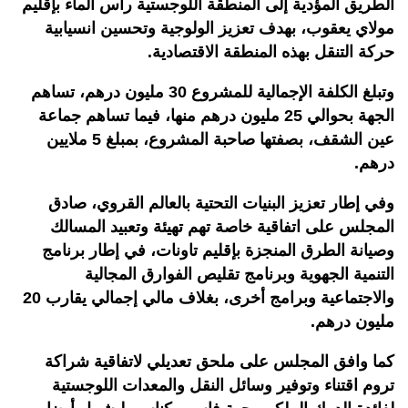
الطريق المؤدية إلى المنطقة اللوجستية رأس الماء بإقليم
مولاي يعقوب، بهدف تعزيز الولوجية وتحسين انسيابية
حركة التنقل بهذه المنطقة الاقتصادية.
وتبلغ الكلفة الإجمالية للمشروع 30 مليون درهم، تساهم
الجهة بحوالي 25 مليون درهم منها، فيما تساهم جماعة
عين الشقف، بصفتها صاحبة المشروع، بمبلغ 5 ملايين
درهم.
وفي إطار تعزيز البنيات التحتية بالعالم القروي، صادق
المجلس على اتفاقية خاصة تهم تهيئة وتعبيد المسالك
وصيانة الطرق المنجزة بإقليم تاونات، في إطار برنامج
التنمية الجهوية وبرنامج تقليص الفوارق المجالية
والاجتماعية وبرامج أخرى، بغلاف مالي إجمالي يقارب 20
مليون درهم.
كما وافق المجلس على ملحق تعديلي لاتفاقية شراكة
تروم اقتناء وتوفير وسائل النقل والمعدات اللوجستية