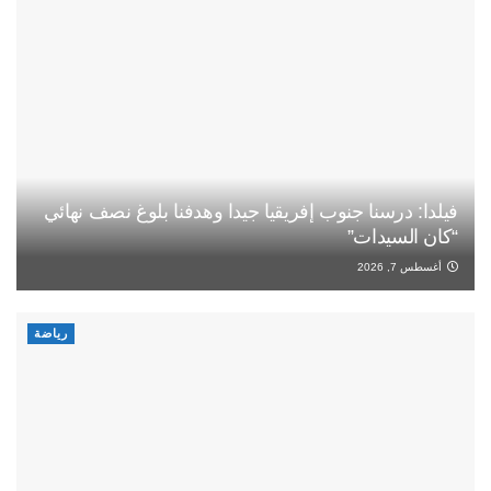
فيلدا: درسنا جنوب إفريقيا جيدا وهدفنا بلوغ نصف نهائي
“كان السيدات”
أغسطس 7, 2026
رياضة