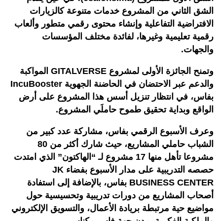
الشق الثاني من المشروع خدمات متنوعة كالزيارات
الافتراضية التفاعلية وإنشاء محتوى رقمي متطور وألعاب
رقمية تعليمية وغيرها، لفائدة مختلف المؤسسات
والجهات.
وتمنح الجائزة الأولى لمشروع GITALVERSE المواكبة
والدعم عبر الاحتضان في الحاضنة الجهوية IncuBooster
بفاس، في انتظار تنزيل أسس هذا المشروع على أرض
الواقع وبداية تحقيق طموح حاملَي المشروع.
وعرف الأسبوع الرقمي بفاس، مشاركة عدد كبير من
الشباب حاملي المشاريع، حيث شارك أكثر من 80
مشروعا تأهل منها 17 مشروع لـ “الهاكتون” الذي امتدت
حصصه التدريبية على مدار الأسبوع بفضاء JK
BUSINESS CENTER بفاس، بالإضافة إلى استفادة
أصحاب المشاريع من دورات تدريبية وتحسيسية حول
مواضيع حية مرتبطة بريادة الأعمال، والتسويق الإلكتروني
والملكية الفكرية بمدن جهة فاس مكناس.