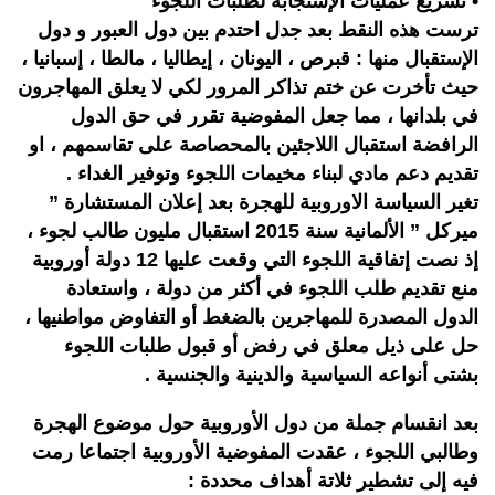
• تسريع عمليات الإستجابة لطلبات اللجوء
ترست هذه النقط بعد جدل احتدم بين دول العبور و دول
الإستقبال منها : قبرص ، اليونان ، إيطاليا ، مالطا ، إسبانيا ،
حيث تأخرت عن ختم تذاكر المرور لكي لا يعلق المهاجرون
في بلدانها ، مما جعل المفوضية تقرر في حق الدول
الرافضة استقبال اللاجئين بالمحصاصة على تقاسمهم ، او
تقديم دعم مادي لبناء مخيمات اللجوء وتوفير الغداء .
تغير السياسة الاوروبية للهجرة بعد إعلان المستشارة ”
ميركل ” الألمانية سنة 2015 استقبال مليون طالب لجوء ،
إذ نصت إتفاقية اللجوء التي وقعت عليها 12 دولة أوروبية
منع تقديم طلب اللجوء في أكثر من دولة ، واستعادة
الدول المصدرة للمهاجرين بالضغط أو التفاوض مواطنيها ،
حل على ذيل معلق في رفض أو قبول طلبات اللجوء
بشتى أنواعه السياسية والدينية والجنسية .
بعد انقسام جملة من دول الأوروبية حول موضوع الهجرة
وطالبي اللجوء ، عقدت المفوضية الأوروبية اجتماعا رمت
فيه إلى تشطير ثلاتة أهداف محددة :