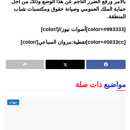
بالأمر ورفع الضرر الناجم عن هذا الوضع وذلك من أجل
حماية الملك العمومي وصيانة حقوق ومكتسبات شباب
المنطقة.
[color=#993333]أصوات نيوز//[/color]
[color=#0033cc]تغطية:مروان السباعي[/color]
مواضيع
ذات صلة
جهات