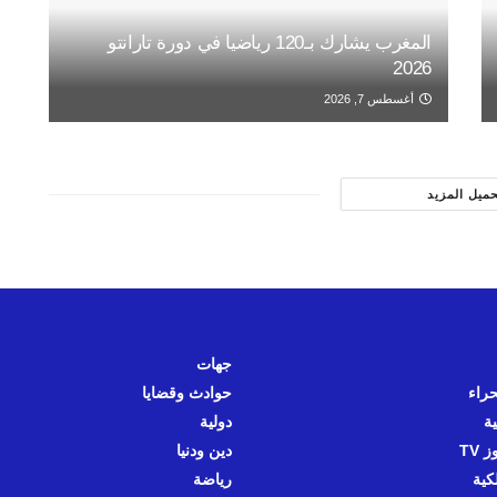
المغرب يشارك بـ120 رياضيا في دورة تارانتو
2026
أغسطس 7, 2026
حميل المزيد
جهات
حراء
حوادث وقضايا
ية
دولية
 TV
دين ودنيا
كية
رياضة