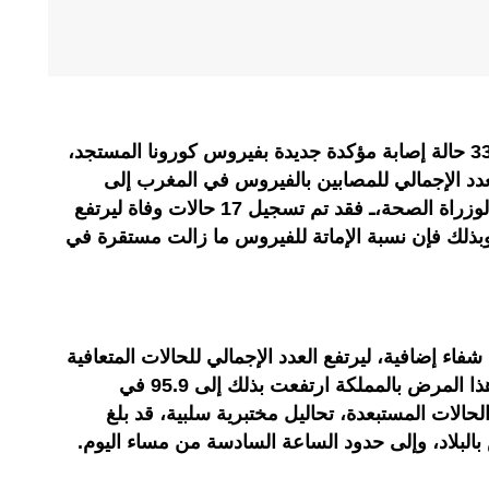
كشفت وزارة الصحة عن تسجيل 339 حالة إصابة مؤكدة جديدة بفيروس كورونا المستجد،
رتفع العدد الإجمالي للمصابين بالفيروس في المغرب إلى
478474 حالة.وحسب البلاغ اليومي لوزراة الصحة،ـ فقد تم تسجيل 17 حالات وفاة ليرتفع
 الوفيات الى 8477 حالة وبذلك فإن نسبة الإماتة للفيروس ما زالت مستقرة في
ضا إنه تم تسجيل 348 حالة شفاء إضافية، ليرتفع العدد الإجمالي للحالات المتعافية
إلى 458852 وأن نسبة الشفاء من هذا المرض بالمملكة ارتفعت بذلك إلى 95.9 في
لحالات المستبعدة، تحاليل مختبرية سلبية، قد بلغ