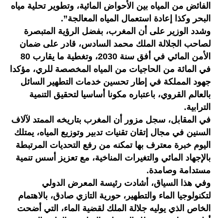
الفائض من المياه بين الأحواض المائية، وتطوير تحلية مياه
البحر وكذا إعادة استعمال المياه المعالجة”.
وشدد الوزير على أن المغرب، بفضل الرؤية المتبصرة
لصاحب الجلالة الملك محمد السادس، قادر على ضمان
الأمن المائي في أفق سنة 2030، وتغطية ما يقارب 80
في المائة من الحاجيات من المياه المخصصة للري، مؤكدا
جهود المملكة في إطار تحسين خدمات التطهير السائل
بالعالم القروي، باعتباره مكونا أساسيا لتحقيق التنمية
الترابية.
في المقابل، سجل مزور أن المغرب بتاريخه الممتد لآلاف
السنين في مجال إتقان تقنيات تدبير وتوزيع المياه، يمتلك
اليوم خبرة معترف بها تمكنه من رفع التحديات المرتبطة
بالإجهاد المائي والتغيرات المناخية، مع تعزيز أسس تنمية
مستدامة وصامدة.
وفي هذا السياق، أشادت رئيسة المعرض الدولي
لتكنولوجيا الماء والتطهير، حورية التازي صادق، بالاهتمام
الخاص الذي يوليه جلالة الملك لقضية الماء، التي أضحت