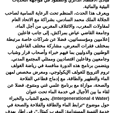
مبادئ الاقتصاد الدائري والصمود في مواجهة التحديات
البيئية والمائية.
ويعرف هذا الحدث، المنظم تحت الرعاية السامية لصاحب
الجلالة الملك محمد السادس، بشراكة مع الاتحاد العام
لمقاولات المغرب، والائتلاف المغربي من أجل الماء،
وجامعة القاضي عياض بمراكش، إلى جانب فاعلين
إعلاميين ومؤسساتيين، فضلا عن شراكات خاصة مرتبطة
بمختلف فقرات المعرض، مشاركة مختلف الفاعلين
الوطنيين والدوليين بما فيهم خبراء وأصحاب قرار وشباب
وجامعيين وفاعلين اقتصاديين وممثلي المجتمع المدني.
ويتضمن برنامج هذه الدورة منافسة في رياضة الغولف
تروم الترويج للغولف الإيكولوجي، ومعرض مخصص لمهن
الماء والتطهير والطاقة، مع إدماج قطاعي الفلاحة
والصحة، موازاة مع برنامج علمي غني ومتنوع، فضلا عن
لقاء ما بين الأجيال في خدمة الماء تحت عنوان
(Intergenerational 4 Water)، يجمع الشباب والخبراء
حول موضوع “ترابط الماء والطاقة والفلاحة والصحة في
خدمة التنمية المستدامة: المغرب كمثال”، في إطار يهدف