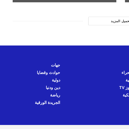
حميل المزيد
جهات
حراء
حوادث وقضايا
ية
دولية
 TV
دين ودنيا
كية
رياضة
الجريدة الورقية