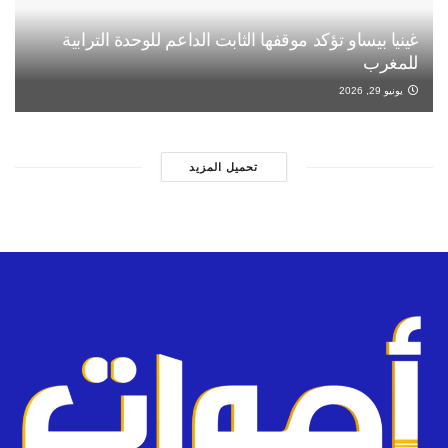
غينيا بيساو تؤكد موقفها الثابت الداعم للوحدة الترابية
للمغرب
يونيو 29, 2026
تحميل المزيد