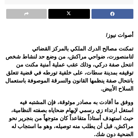
أصوات نيوز/
تمكنت مصالح الدرك الملكي بالمركز القضائي
لتامنصورت، ضواحي مراكش، من وضع حد لنشاط شخص
انتحل صفة دركي، وذلك عقب عملية أمنية مكنت من
توقيفه بمدينة سطات، على خلفية تورطه في قضية تتعلق
بانتحال صفة ينظمها القانون والسرقة الموصوفة باستعمال
السلاح الأبيض.
ووفق ما أفادت به مصادر موثوقة، فإن المشتبه فيه
استغل ارتداء زي رسمي لإيهام ضحاياه بصفته النظامية،
حيث استهدف أستاذاً متقاعداً كان متوجهاً من بنجرير نحو
مراكش، قبل أن يطلب منه توصيله، وهو ما استجاب له
الضحية دون شك
.