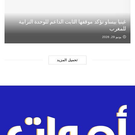
غينيا بيساو تؤكد موقفها الثابت الداعم للوحدة الترابية
للمغرب
يونيو 29, 2026
تحميل المزيد