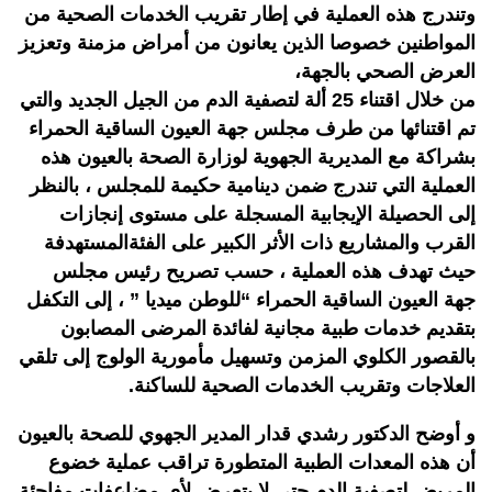
وتندرج هذه العملية في إطار تقريب الخدمات الصحية من
المواطنين خصوصا الذين يعانون من أمراض مزمنة وتعزيز
العرض الصحي بالجهة،
من خلال اقتناء 25 ألة لتصفية الدم من الجيل الجديد والتي
تم اقتنائها من طرف مجلس جهة العيون الساقية الحمراء
بشراكة مع المديرية الجهوية لوزارة الصحة بالعيون هذه
العملية التي تندرج ضمن دينامية حكيمة للمجلس ، بالنظر
إلى الحصيلة الإيجابية المسجلة على مستوى إنجازات
القرب والمشاريع ذات الأثر الكبير على الفئةالمستهدفة
حيث تهدف هذه العملية ، حسب تصريح رئيس مجلس
جهة العيون الساقية الحمراء “للوطن ميديا ” ، إلى التكفل
بتقديم خدمات طبية مجانية لفائدة المرضى المصابون
بالقصور الكلوي المزمن وتسهيل مأمورية الولوج إلى تلقي
العلاجات وتقريب الخدمات الصحية للساكنة.
و أوضح الدكتور رشدي قدار المدير الجهوي للصحة بالعيون
أن هذه المعدات الطبية المتطورة تراقب عملية خضوع
المريض لتصفية الدم حتى لا يتعرض لأي مضاعفات مفاجئة