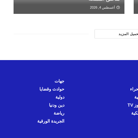
أغسطس 4, 2026
حميل المزيد
جهات
حراء
حوادث وقضايا
ية
دولية
 TV
دين ودنيا
كية
رياضة
الجريدة الورقية