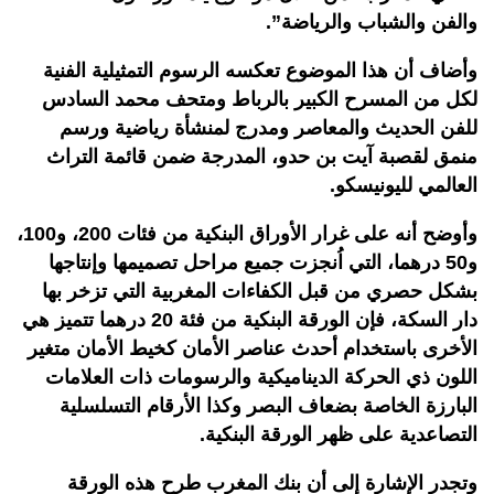
والفن والشباب والرياضة”.
وأضاف أن هذا الموضوع تعكسه الرسوم التمثيلية الفنية
لكل من المسرح الكبير بالرباط ومتحف محمد السادس
للفن الحديث والمعاصر ومدرج لمنشأة رياضية ورسم
منمق لقصبة آيت بن حدو، المدرجة ضمن قائمة التراث
العالمي لليونيسكو.
وأوضح أنه على غرار الأوراق البنكية من فئات 200، و100،
و50 درهما، التي اُنجزت جميع مراحل تصميمها وإنتاجها
بشكل حصري من قبل الكفاءات المغربية التي تزخر بها
دار السكة، فإن الورقة البنكية من فئة 20 درهما تتميز هي
الأخرى باستخدام أحدث عناصر الأمان كخيط الأمان متغير
اللون ذي الحركة الديناميكية والرسومات ذات العلامات
البارزة الخاصة بضعاف البصر وكذا الأرقام التسلسلية
التصاعدية على ظهر الورقة البنكية.
وتجدر الإشارة إلى أن بنك المغرب طرح هذه الورقة