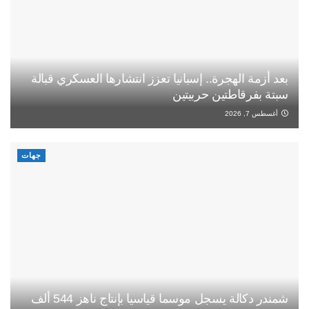
بعد أزمة الهجرة.. إسبانيا تعزز انتشارها العسكري قبالة
سبتة بفرقاطتين حربيتين
أغسطس 7, 2026
جهات
شمندر دكالة يسجل موسما قياسيا بإنتاج ناهز 544 ألف