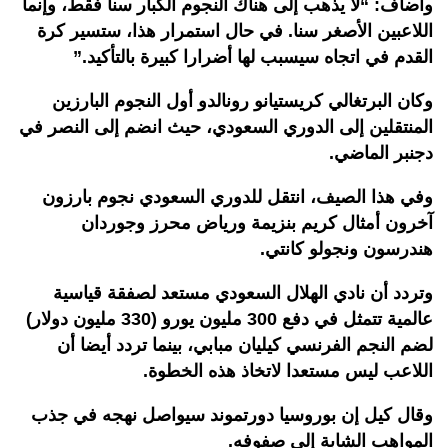
وأضاف: “لا يذهب إلى هناك النجوم الكبار سنا فقط، وإنما
اللاعبين الأصغر سنا. في حال استمرار هذا، ستسير كرة
القدم في اتجاه سيسبب لها أضرارا كبيرة بالتأكيد.”
وكان البرتغالي كريستيانو رونالدو أول النجوم البارزين
المنتقلين إلى الدوري السعودي، حيث انضم إلى النصر في
دجنبر الماضي.
وفي هذا الصيف، انتقل للدوري السعودي نجوم بارزون
آخرون أمثال كريم بنزيمة ورياض محرز وجوردان
هندرسون ونجولو كانتي.
وتردد أن نادي الهلال السعودي مستعد لصفقة قياسية
عالمية تتمثل في دفع 300 مليون يورو (330 مليون دولار)
لضم النجم الفرنسي كيليان مبابي، بينما تردد أيضا أن
اللاعب ليس مستعدا لاتخاذ هذه الخطوة.
وقال كيل إن بوروسيا دورتموند سيواصل نهجه في جذب
المواهب الشابة إلى صفوفه.