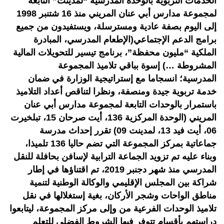
الخدمات التربوية بالوحدة المدرسية “لمدينت” التابعة
لمجموعة مدارس أبي عنان المريني منذ 16 شتنبر 1998
إلى اليوم بصفة عادية ومسترسلة، ويستفيدون من جميع
برامج الدعم الإجتماعي(الإطعام المدرسي، المبادرة
الملكية “مليون محفظة”، برنامج تيسير للتحويلات المالية
المشروطة …) إسوة بباقي تلاميذ المجموعة
المدرسية؛ انسجاما مع إستراتيجية الوزارة في ضمان
خدمة تربوية جيدة ومنصفة، ونظرا لتناقص أعداد التلاميذ
باستمرار بالوحدات التابعة لمجموعة مدارس أبي عنان
المريني (الوحدة المركزية 136، أيت صرحان 15، تبلخيرت
06، أيت فيد 13، لمدينت 09) تقرر إحداث مدرسة
جماعاتية بمركز المجموعة التي تضم حاليا 136 تلميذا،
وبناء عليه تم تزويد الجماعة الترابية لإسافن بحافلة للنقل
المدرسي منذ شهر دجنبر 2019، تم اقتناؤها في إطار
شراكة بين المجلس الإقليمي والوكالة الوطنية لتنمية
مناطق الواحات وشجر الأركان، بغية إستغلالها في نقل
تلاميذ الوحدات الفرعية من وإلى مركز المجموعة، ليتابعوا
دراستهم بأقسام تتوفر فيها الشروط الفضلى للتعلم