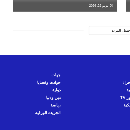
يونيو 29, 2026
حميل المزيد
جهات
حراء
حوادث وقضايا
ية
دولية
 TV
دين ودنيا
كية
رياضة
الجريدة الورقية