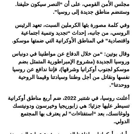
مجلس الأمن القومي، على أن “النصر سيكون حليفنا.
وستنضم مناطق جديدة إلى روسيا”.
وفي كلمة مصورة بثها الكرملين السبت، تعهد الرئيس
الروسي، من جانبه، إحداث “تجديد وتنمية اجتماعية
واقتصادية” في المناطق الأوكرانية التي ضمتها موسكو.
وقال بوتين: “من خلال الدفاع عن مواطنينا في دونباس
وروسيا الجديدة (مشروع الإمبراطورية المتمثل بضم
موسكو لجنوب أوكرانيا وشرقها)، فإننا ندافع عن روسيا
نفسها ونقاتل من أجل وطننا وسيادتنا وقيمنا الروحية
ووحدتنا”.
أعلنت روسيا، في شتنبر 2022، ضم أربع مناطق أوكرانية
تسيطر عليها جزئيا؛ هي زابوريجيا وخيرسون ودونيتسك
ولوغانسك، بعد “استفتاءات” لم يعترف بها المجتمع
الدولي.