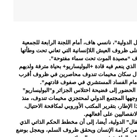
الدولية”، نانسي هاف، أمام اللجنة الرابعة للجمعية
على ظروف العيش اللاإنسانية التي تعاني تحت وطأتها
وف “مصيدة الموت تحت سماء مفتوحة”.
ي ينعم فيه قادة +البوليساريو+ بحياة مترفة ولديهم
 يزال سكان مخيمات تندوف محاصرين في ظروف أقرب
 أمام الفساد المستشري في صفوف قادتهم”.
ه الحضور إلى فضيحة اختلاس الجزائر و”البوليساريو”
يوجهها المجتمع الدولي لمحتجزي مخيمات تندوف، منذ
إطار، بتقرير المكتب الأوروبي لمكافحة الاحتيال،
انفصاليين على أفعالهم.
ل” الدولية، أيضا، إلى أن مخطط الحكم الذاتي الذي
ضمن كرامة الإنسان ويحقق ظروف السلم، ويعجل بوضع