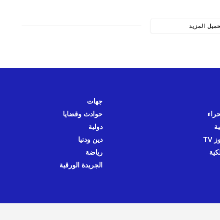
حميل المزيد
جهات
حراء
حوادث وقضايا
ية
دولية
 TV
دين ودنيا
كية
رياضة
الجريدة الورقية