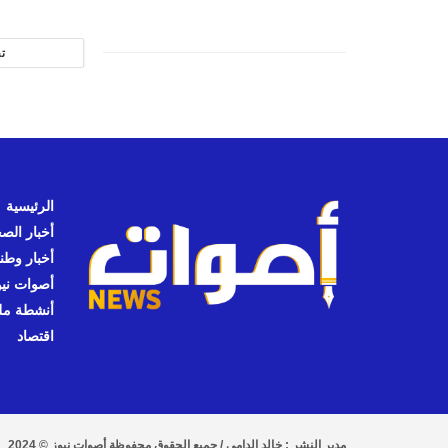
ت
الرئيسية
أخبار الص
أخبار وطن
أصوات نيوز
أنشطة مل
اقتصاد
مدير النشر : خالد الدامي / جميع الحقوق محفوظة أصوات نيوز © 2024