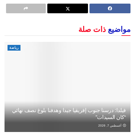
مواضيع
ذات صلة
رياضة
فيلدا: درسنا جنوب إفريقيا جيدا وهدفنا بلوغ نصف نهائي
“كان السيدات”
أغسطس 7, 2026