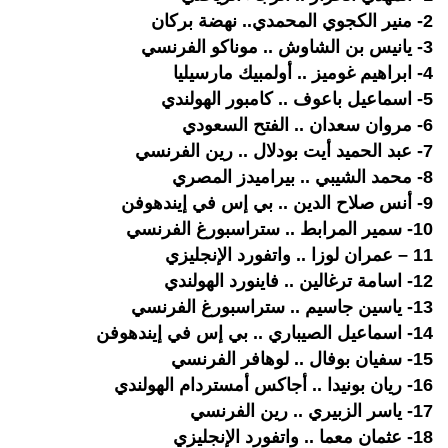
2- منير الكجوي المحمدي.. نهضة بركان
3- يانيس بن الشاوش .. موناكو الفرنسي
4- ابراهيم غوميز .. أولمبيك مارسيليا
5- اسماعيل باعوف .. كامبور الهولندي
6- مروان سعدان .. الفتح السعودي
7- عبد الحميد أيت بودلال .. رين الفرنسي
8- محمد الشيبي .. بيراميدز المصري
9- أنس صلاح الدين .. بي إس في إيندهوفن
10- سمير المرابط .. ستراسبورغ الفرنسي
11 – عمران لوزا .. واتفورد الإنجليزي
12- اسامة ترغالين .. فاينورد الهولندي
13- ياسين جاسيم .. ستراسبورغ الفرنسي
14- اسماعيل الصيباري .. بي إس في إيندهوفن
15- سفيان بوفال .. لوهافر الفرنسي
16- ريان بونيدا .. أجاكس أمستردام الهولندي
17- ياسر الزبيري .. رين الفرنسي
18- عثمان معما .. واتفورد الإنجليزي