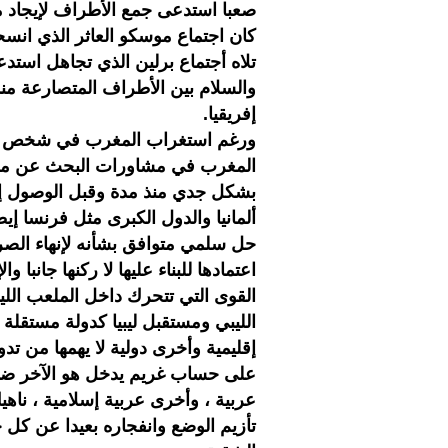
صعبا استدعى جمع الأطراف لإيجاد م
كان اجتماع موسكو العاثر الذي انسح
تلاه أجتماع برلين الذي تجاهل استدع
والسلام بين الأطراف المتصارعة م
إفريقيا.
ورغم استغراب المغرب في شخص وزار
المغرب في مشاورات البحث عن مخرج ل
بشكل جدي منذ مدة وقبل الوصول إلى
ألمانيا والدول الكبرى مثل فرنسا 
حل سلمي متوافق بشأنه لإنهاء الصر
اعتمادها للبناء عليها لا ركنها جانبا 
القوى التي تتحرك داخل الملعب اللي
الليبي ومستقبل ليبيا كدولة مستقلة
إقليمية وأخرى دولية لا يهمها من 
على حساب غريم يدخل هو الآخر ضمن
عربية ، وأخرى عربية إسلامية ، ن
تأزيم الوضع وانفجاره بعيدا عن كل 