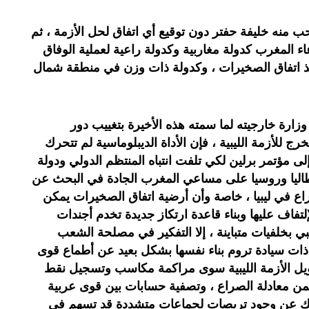
ب منه خليفة حفتر دون توقيع أي اتفاق لحل الأزمة ، ثم
اء المغرب كدولة مغاربية وكدولة راعية لعملية الوفاق
نذ اتفاق الصخيرات ، وكدولة ذات وزن في منطقة شمال
ة خارجيته لما سمته هذه الأخيرة بتغييب دور
لأزمة الليبية ، فإن الأداة الديبلوماسية لم تتحرك
 مؤتمر برلين لكي تلفت انتباه المنتظم الدولي ودولة
إيطاليا وروسيا على مساعي المغرب الجادة في البحث عن
اع في ليبيا ، خاصة وأن أرضية اتفاق الصخيرات يمكن
والإلتفاف عليها وبناء قاعدة ارتكاز جديدة تخدم أجندات
بي بخلفيات متباينة ، إلا التفكير في مصلحة الشعب
 ذات سيادة تروم بناء نفسها بشكل بعيد عن أطماع قوى
تدويل الأزمة الليبية سوى مراكمة مكاسب وتسجيل نقط
 معادلة الصراع ، وتصفية حسابات بين قوى عربية
اهيك عن وجود تربصات لجماعات متشددة قد تسهم في