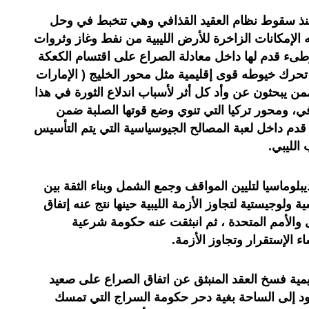
 ومنذ سقوط نظام العقيد القذافي وهي تتخبط في وحل
ريه الإمكانات الزاخرة للأرض الليبية من نفط وغاز وثروات
وطىء قدم لها داخل معادلة الصراع على اقتسام الكعكة
حرك خيوطه قوى إقليمية مثل محور الخليج ( الإمارات
ن يبحثون عن وأد كل أثر لأسباب اندلاع الثورة في هذا
افي، ومحور تركيا التي تنوي وضع قوتها الصلبة ضمن
دم داخل لعبة المصالح الجيوسياسية التي يتم التأسيس
لليبي.
ب دورا ديبلوماسيا لتليين المواقف وجمع الشمل وبناء الثقة بين
ولوجيستية لتجاوز الأزمة الليبية حينها نتج عنه إتفاق
 والأمم المتحدة ، ثم انبثقت عنه حكومة شرعية
الإستقرار وتجاوز الأزمة.
يمية فسخ العقد المنبثق عن اتفاق الصراع على صعيد
د إلى الساحة بغية دحر حكومة السراج التي تمسك