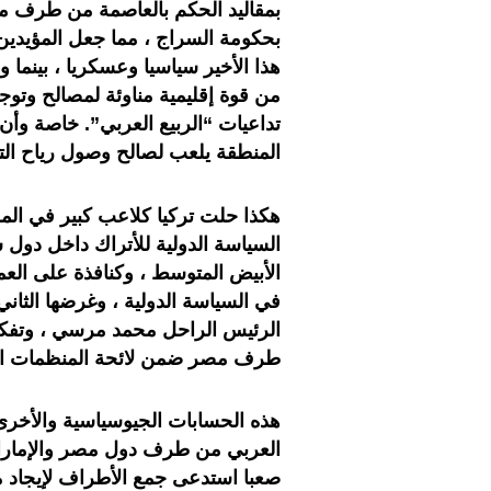
بمقاليد الحكم بالعاصمة من طرف ميل
بحكومة السراج ، مما جعل المؤيدين
هذا الأخير سياسيا وعسكريا ، بينم
من قوة إقليمية مناوئة لمصالح وتو
تداعيات “الربيع العربي”. خاصة وأن
المنطقة يلعب لصالح وصول رياح التغ
هكذا حلت تركيا كلاعب كبير في المل
السياسة الدولية للأتراك داخل دول
الأبيض المتوسط ، وكنافذة على العم
في السياسة الدولية ، وغرضها الثا
الرئيس الراحل محمد مرسي ، وتفكي
طرف مصر ضمن لائحة المنظمات الإر
هذه الحسابات الجيوسياسية والأخرى 
العربي من طرف دول مصر والإمارات 
صعبا استدعى جمع الأطراف لإيجاد م