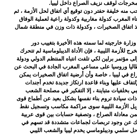
خرجات لوقف نزيف الصراع داخل ليبيا.
ب منه خليفة حفتر دون توقيع أي اتفاق لحل الأزمة ، ثم
اء المغرب كدولة مغاربية وكدولة راعية لعملية الوفاق
نذ اتفاق الصخيرات ، وكدولة ذات وزن في منطقة شمال
ة خارجيته لما سمته هذه الأخيرة بتغييب دور
لأزمة الليبية ، فإن الأداة الديبلوماسية لم تتحرك
 مؤتمر برلين لكي تلفت انتباه المنتظم الدولي ودولة
إيطاليا وروسيا على مساعي المغرب الجادة في البحث عن
اع في ليبيا ، خاصة وأن أرضية اتفاق الصخيرات يمكن
والإلتفاف عليها وبناء قاعدة ارتكاز جديدة تخدم أجندات
بي بخلفيات متباينة ، إلا التفكير في مصلحة الشعب
 ذات سيادة تروم بناء نفسها بشكل بعيد عن أطماع قوى
تدويل الأزمة الليبية سوى مراكمة مكاسب وتسجيل نقط
 معادلة الصراع ، وتصفية حسابات بين قوى عربية
اهيك عن وجود تربصات لجماعات متشددة قد تسهم في
حل سلمي وديبلوماسي يخدم ليبيا والشعب الليبي