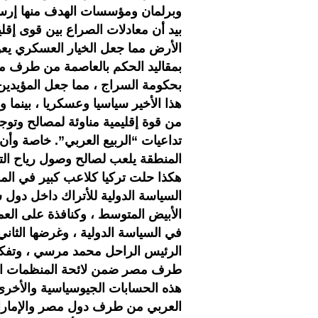
وبرلمان ومؤسسات الهدف منها إرساء 
بيد أن معادلات الصراع بين قوى إقل
الأرض مما جعل الخيار العسكري يعو
بمقاليد الحكم بالعاصمة من طرف ميل
بحكومة السراج ، مما جعل المؤيدين
هذا الأخير سياسيا وعسكريا ، بينم
من قوة إقليمية مناوئة لمصالح وتو
تداعيات “الربيع العربي”. خاصة وأن
المنطقة يلعب لصالح وصول رياح التغ
هكذا حلت تركيا كلاعب كبير في المل
السياسة الدولية للأتراك داخل دول
الأبيض المتوسط ، وكنافذة على العم
في السياسة الدولية ، وغرضها الثا
الرئيس الراحل محمد مرسي ، وتفكي
طرف مصر ضمن لائحة المنظمات الإر
هذه الحسابات الجيوسياسية والأخرى 
العربي من طرف دول مصر والإمارات 