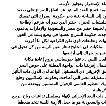
الإستقرار وتجاوز الأزمة.
يمية فسخ العقد المنبثق عن اتفاق الصراع على صعيد
د إلى الساحة بغية دحر حكومة السراج التي تمسك
يشيات الجنرال حفتر الذي يبدو أنه يتزعم الإطاحة
 لخليفة حفتر من مصر والسعودية والإمارات يدعمون
ا وجدت حكومة السراج نفسها في وضع يستدعي العون
جهات وتطلعات قوى تكن الكراهية لكل ما أفرزته
 الملكيات في الخليج تنظر بعين الريبة من كل تحول في
يير والحراك إلى أراضيها.
عب الليبي ، باعثها جيوسياسي يروم إعادة مكانة
 شمال إفريقيا ذات الواجهة المطلة على حوض البحر
ق الإفريقي ذي المستقبل الواعد لدى الدول ذات التأثير
ني مضايقة مصر التي أطاحت بحكومة الإسلاميين وخلع
ك التنظيم العالمي للإخوان المسلمين ووضعه من
هابية..
ذات البعد الإجرائي لإنهاء مسلسل تداعيات رياح الربيع
والسعودية هو ما جعل الأزمة الليبية تتخذ منعطفا