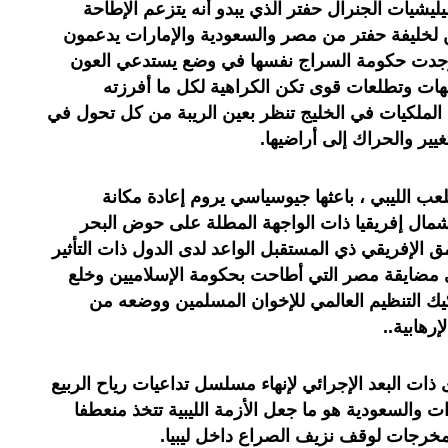
يشيات الجنرال حفتر الذي يبدو أنه يتزعم الإطاحة
 لخليفة حفتر من مصر والسعودية والإمارات يدعمون
ا وجدت حكومة السراج نفسها في وضع يستدعي العون
جهات وتطلعات قوى تكن الكراهية لكل ما أفرزته
 الملكيات في الخليج تنظر بعين الريبة من كل تحول في
يير والحراك إلى أراضيها.
عب الليبي ، باعثها جيوسياسي يروم إعادة مكانة
 شمال إفريقيا ذات الواجهة المطلة على حوض البحر
ق الإفريقي ذي المستقبل الواعد لدى الدول ذات التأثير
ني مضايقة مصر التي أطاحت بحكومة الإسلاميين وخلع
ك التنظيم العالمي للإخوان المسلمين ووضعه من
هابية..
ذات البعد الإجرائي لإنهاء مسلسل تداعيات رياح الربيع
والسعودية هو ما جعل الأزمة الليبية تتخذ منعطفا
خرجات لوقف نزيف الصراع داخل ليبيا.