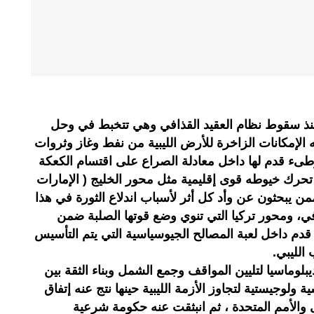
 ومنذ سقوط نظام العقيد القذافي وهي تتخبط في وحل
ريه الإمكانات الزاخرة للأرض الليبية من نفط وغاز وثروات
وطىء قدم لها داخل معادلة الصراع على اقتسام الكعكة
حرك خيوطه قوى إقليمية مثل محور الخليج ( الإمارات
ن يبحثون عن وأد كل أثر لأسباب اندلاع الثورة في هذا
افي، ومحور تركيا التي تنوي وضع قوتها الصلبة ضمن
دم داخل لعبة المصالح الجيوسياسية التي يتم التأسيس
لليبي.
ب دورا ديبلوماسيا لتليين المواقف وجمع الشمل وبناء الثقة بين
ولوجيستية لتجاوز الأزمة الليبية حينها نتج عنه إتفاق
 والأمم المتحدة ، ثم انبثقت عنه حكومة شرعية