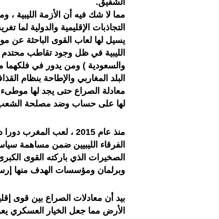
الشقيق.
مما لا شك فيه أن الأزمة الليبية ،
التجاذبات الإقليمية والدولية لما تغ
يسيل لها لعاب القوى الباحثة عن م
الليبية في ظل وجود تقاطب محتدم ت
والسعودية ) ومن يدور في فلكهما مم
البلد المغاربي والإطاحة بنظام القذ
معادلة الصراع حتى يجد لها موطىء ق
لها على حساب وضد مصلحة الشعب ا
منذ عام 2015 ، لعب المغر
الفرقاء الليبيين ضمن مساهمة سياسية 
الصخيرات الذي باركته القوى الكبرى
وبرلمان ومؤسسات الهدف منها إرساء 
بيد أن معادلات الصراع بين قوى إقل
الأرض مما جعل الخيار العسكري يعو