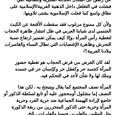
فشلت في التغلغل داخل الذهنية العربية/الإسلامية على
نطاق واسع كما فعلت الإسلاموية بشتى تلاوينها.
ولأن كل ممنوع مرغوب فقد سقطت الأقنعة عن الكبث
الجنسي لدى شبابنا العربي في ظل انتشار ظاهرة الحجاب
لتغطية رأس المرأة ،وإلا كيف يمكن تفسير ارتفاع نسبة
التحرش وظاهرة الإغتصابات التي تطال النساء والقاصرات
ببلادنا العربية؟!
لقد كان الغرض من فرض الحجاب هو تغطية حضور
المرأة كجسد حر وكعقل حر وكإنسان حر في جسده
وملك لها ولا شأن لأحد في التحكم فيه.
المرأة نصف المجتمع كما يقال ويتبجح به ، لكن هذا
النصف إما مشلول أومحجور عليه أو تابع لسلطة الذكور أو
خاضع لإرادة الهيمنة الجماعية ضد حرية الفرد وحرية
المرأة وحرية حتى الذكور المتحررين من ربقة الذكورة
مثل المثليين والعابرين جنسيا والعابرات…الخ.