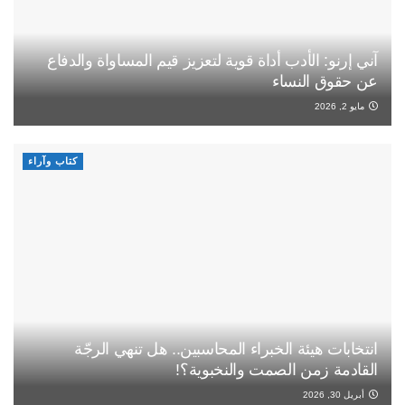
آني إرنو: الأدب أداة قوية لتعزيز قيم المساواة والدفاع
عن حقوق النساء
مايو 2, 2026
كتاب وآراء
انتخابات هيئة الخبراء المحاسبين.. هل تنهي الرجّة
القادمة زمن الصمت والنخبوية؟!
أبريل 30, 2026