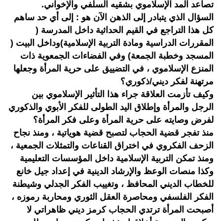
تصاعد المد الإسلاموي بشقيه السلفي والإخواني.
السؤال الذي يتبادر إلى الذهن الآن هو : إلى أي حد ساهم
كل هذا التراجع في القيم الحداثية داخل المدرسة (
المقررات الدراسية ومادة التربية الإسلامية)وداخل البيت (
المسجد وخطبة الجمعة) وفي الفضاءات الجمعوية ذات
المنزع الإسلاموي ، في التضييق على حرية المرأة وجعلها
مرتهنة لفكر ديني/ذكوري؟
وكيف تأزمت العلاقة جراء هذا التأثير الإسلاموي بين
الرجل والمرأة وإطلاق اليد الطولى للفكر الأبوي والذكوري
لفرض وصايته على حرية المرأة وعلى فكر المرأة؟
منذ تفجر قضية الحجاب لتصبح قضية هوياتية ، ومنذ نجاح
الزحف الفكروي في اختراق القناعات والتمثلات الجمعية ،
ومنذ تمكن التربية الإسلامية داخل المؤسسات التعليمية
وكذا منصات الوعظ والإرشاد الدينية في إعداد جيل خانع
للخطاب الديني المحافظ ، وتغييب الفكر الجدلي وشيطنة
الفكر الفلسفي ومحاصرة العقل الثوري ومحاربة رموزه ،
أصبحت المرأة ترتدي الحجاب كرمز ديني ظاهراتي لا