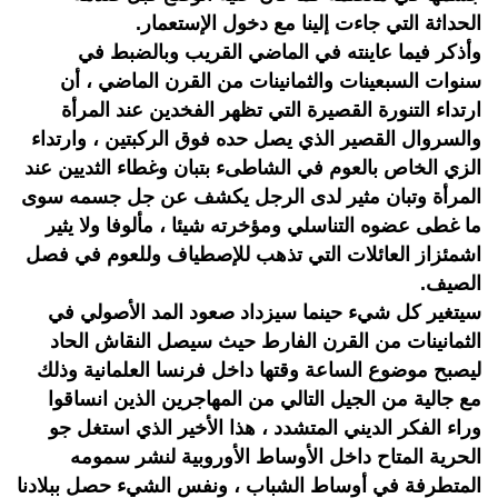
الحداثة التي جاءت إلينا مع دخول الإستعمار.
وأذكر فيما عاينته في الماضي القريب وبالضبط في
سنوات السبعينات والثمانينات من القرن الماضي ، أن
ارتداء التنورة القصيرة التي تظهر الفخدين عند المرأة
والسروال القصير الذي يصل حده فوق الركبتين ، وارتداء
الزي الخاص بالعوم في الشاطىء بتبان وغطاء الثديين عند
المرأة وتبان مثير لدى الرجل يكشف عن جل جسمه سوى
ما غطى عضوه التناسلي ومؤخرته شيئا ، مألوفا ولا يثير
اشمئزاز العائلات التي تذهب للإصطياف وللعوم في فصل
الصيف.
سيتغير كل شيء حينما سيزداد صعود المد الأصولي في
الثمانينات من القرن الفارط حيث سيصل النقاش الحاد
ليصبح موضوع الساعة وقتها داخل فرنسا العلمانية وذلك
مع جالية من الجيل التالي من المهاجرين الذين انساقوا
وراء الفكر الديني المتشدد ، هذا الأخير الذي استغل جو
الحرية المتاح داخل الأوساط الأوروبية لنشر سمومه
المتطرفة في أوساط الشباب ، ونفس الشيء حصل ببلادنا