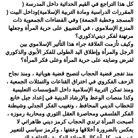
كل هذا التراجع في القيم الحداثية داخل المدرسة (
المقررات الدراسية ومادة التربية الإسلامية)وداخل البيت (
المسجد وخطبة الجمعة) وفي الفضاءات الجمعوية ذات
المنزع الإسلاموي ، في التضييق على حرية المرأة وجعلها
مرتهنة لفكر ديني/ذكوري؟
وكيف تأزمت العلاقة جراء هذا التأثير الإسلاموي بين
الرجل والمرأة وإطلاق اليد الطولى للفكر الأبوي والذكوري
لفرض وصايته على حرية المرأة وعلى فكر المرأة؟
منذ تفجر قضية الحجاب لتصبح قضية هوياتية ، ومنذ نجاح
الزحف الفكروي في اختراق القناعات والتمثلات الجمعية ،
ومنذ تمكن التربية الإسلامية داخل المؤسسات التعليمية
وكذا منصات الوعظ والإرشاد الدينية في إعداد جيل خانع
للخطاب الديني المحافظ ، وتغييب الفكر الجدلي وشيطنة
الفكر الفلسفي ومحاصرة العقل الثوري ومحاربة رموزه ،
أصبحت المرأة ترتدي الحجاب كرمز ديني ظاهراتي لا
يعكس بالضرورة أخلاقها وعفتها ، وكرمز سياسي للتعبير
عن رفض كل أشكال الحداثة الفكرية والثقافية التي