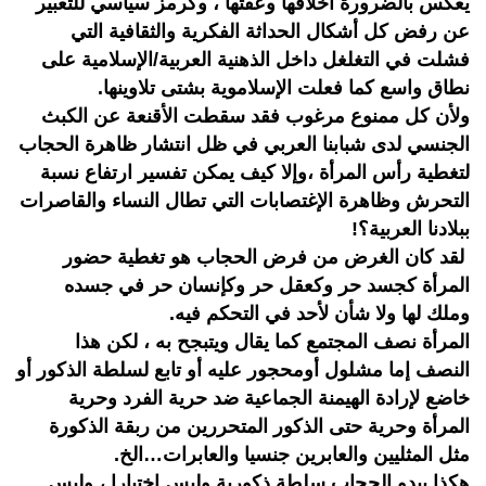
يعكس بالضرورة أخلاقها وعفتها ، وكرمز سياسي للتعبير
عن رفض كل أشكال الحداثة الفكرية والثقافية التي
فشلت في التغلغل داخل الذهنية العربية/الإسلامية على
نطاق واسع كما فعلت الإسلاموية بشتى تلاوينها.
ولأن كل ممنوع مرغوب فقد سقطت الأقنعة عن الكبث
الجنسي لدى شبابنا العربي في ظل انتشار ظاهرة الحجاب
لتغطية رأس المرأة ،وإلا كيف يمكن تفسير ارتفاع نسبة
التحرش وظاهرة الإغتصابات التي تطال النساء والقاصرات
ببلادنا العربية؟!
لقد كان الغرض من فرض الحجاب هو تغطية حضور
المرأة كجسد حر وكعقل حر وكإنسان حر في جسده
وملك لها ولا شأن لأحد في التحكم فيه.
المرأة نصف المجتمع كما يقال ويتبجح به ، لكن هذا
النصف إما مشلول أومحجور عليه أو تابع لسلطة الذكور أو
خاضع لإرادة الهيمنة الجماعية ضد حرية الفرد وحرية
المرأة وحرية حتى الذكور المتحررين من ربقة الذكورة
مثل المثليين والعابرين جنسيا والعابرات…الخ.
هكذا يبدو الحجاب سلطة ذكورية وليس اختيارا ، وليس