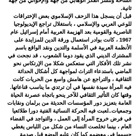
الساحة وتنشر الفكر الوهابي من جهة والإخواني من جهة
ثانية.
قبل أن يسجل هذا الزحف الإسلاموي بعض الإختراقات
للوعي العربي والإسلامي ، باستغلال تراجع الإيديولوجيا
الناصرية والقومية بعد الهزيمة العربية أمام إسرائيل عام
1967 ، كانت بوادر استعمال ورقة الدين للمزايدة على
الأنظمة العربية في الأسلمة والتدين ونقد الواقع باسم
المشترك الديني الذي يقود دوما الشعوب ، قد نجحت في
نشر تلك الأفكار التي ستعكس شكلا من الإرتكاس نحو
الماضي باستدعاء التراث لمواجهة كل أشكال الحداثة
الثقافية ، والتراجع عن هامش واسع من الحريات كانت
فيه المرأة سيدة نفسها في أن ترتدي ما يناسب قناعاتها.
وقتها كان التأثير الثقافي للآخر ينحو باتجاه عصرنة الحياة
العامة بتعزيز دور المؤسسات الحديثة من برلمان ونقابات
وجمعيات..لعبت فيه الحركة النسائية الفتية دورا طلائعيا
في فرض خروج المرأة إلى العمل ، والتواجد في الفضاء
العام ، بينما تخلصت النساء من شكل من اللباس يغطي
جسمها في معضمه كما كان عليه الوضع قبل صدمة