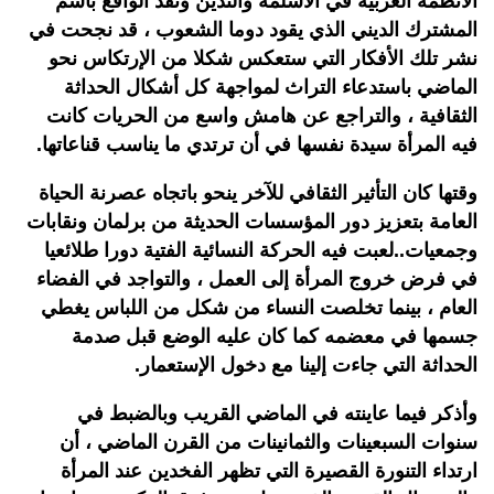
الأنظمة العربية في الأسلمة والتدين ونقد الواقع باسم
المشترك الديني الذي يقود دوما الشعوب ، قد نجحت في
نشر تلك الأفكار التي ستعكس شكلا من الإرتكاس نحو
الماضي باستدعاء التراث لمواجهة كل أشكال الحداثة
الثقافية ، والتراجع عن هامش واسع من الحريات كانت
فيه المرأة سيدة نفسها في أن ترتدي ما يناسب قناعاتها.
وقتها كان التأثير الثقافي للآخر ينحو باتجاه عصرنة الحياة
العامة بتعزيز دور المؤسسات الحديثة من برلمان ونقابات
وجمعيات..لعبت فيه الحركة النسائية الفتية دورا طلائعيا
في فرض خروج المرأة إلى العمل ، والتواجد في الفضاء
العام ، بينما تخلصت النساء من شكل من اللباس يغطي
جسمها في معضمه كما كان عليه الوضع قبل صدمة
الحداثة التي جاءت إلينا مع دخول الإستعمار.
وأذكر فيما عاينته في الماضي القريب وبالضبط في
سنوات السبعينات والثمانينات من القرن الماضي ، أن
ارتداء التنورة القصيرة التي تظهر الفخدين عند المرأة