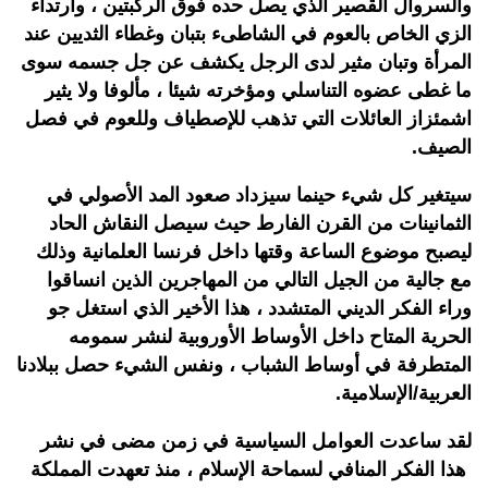
والسروال القصير الذي يصل حده فوق الركبتين ، وارتداء
الزي الخاص بالعوم في الشاطىء بتبان وغطاء الثديين عند
المرأة وتبان مثير لدى الرجل يكشف عن جل جسمه سوى
ما غطى عضوه التناسلي ومؤخرته شيئا ، مألوفا ولا يثير
اشمئزاز العائلات التي تذهب للإصطياف وللعوم في فصل
الصيف.
سيتغير كل شيء حينما سيزداد صعود المد الأصولي في
الثمانينات من القرن الفارط حيث سيصل النقاش الحاد
ليصبح موضوع الساعة وقتها داخل فرنسا العلمانية وذلك
مع جالية من الجيل التالي من المهاجرين الذين انساقوا
وراء الفكر الديني المتشدد ، هذا الأخير الذي استغل جو
الحرية المتاح داخل الأوساط الأوروبية لنشر سمومه
المتطرفة في أوساط الشباب ، ونفس الشيء حصل ببلادنا
العربية/الإسلامية.
لقد ساعدت العوامل السياسية في زمن مضى في نشر
هذا الفكر المنافي لسماحة الإسلام ، منذ تعهدت المملكة