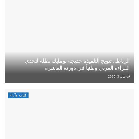
الرباط.. تتويج التلميذة خديجة بومليك بطلة لتحدي
القراءة العربي وطنياً في دورته العاشرة
مايو 5, 2026
كتاب وآراء