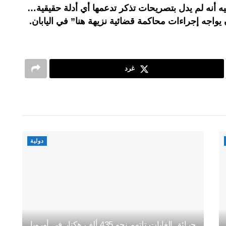
ه أنه لم يدل بتصريحات تذكر تدعمها أي أدلة حقيقية…
 يواجه إجراءات محاكمة قضائية نزيهة هنا” في اليابان.
غرد
دولية
حرائق الغابات تلتهم نحو 435 ألف هكتار في أوروبا