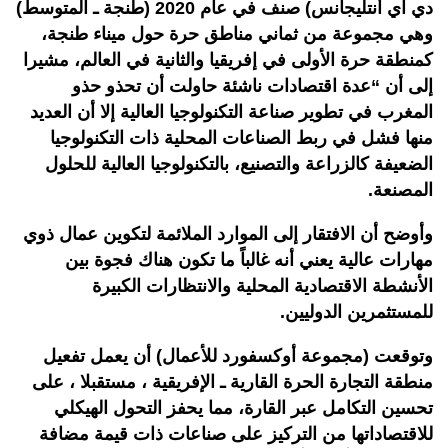
دي آي أنتليجانس) صنف في عام 2020 (طنجة ـ المتوسط)
وهي مجموعة من ثماني مناطق حرة حول ميناء طنجة،
كمنطقة حرة الأولى في إفريقيا والثانية في العالم، مشيرا
إلى أن “عدة اقتصادات ناشئة حاولت أن تحذو حذو
المغرب في تطوير صناعة التكنولوجيا العالية إلا أن العديد
منها فشل في ربط الصناعات المحلية ذات التكنولوجيا
الضعيفة كالزراعة والتصنيع، بالتكنولوجيا العالية للحلول
المصنعة.
وأوضح أن الافتقار إلى الموارد الملائمة لتكوين عمال ذوي
مهارات عالية يعني أنه غالباً ما تكون هناك فجوة بين
الأنشطة الاقتصادية المحلية والانتظارات الكبيرة
للمستثمرين الدوليين.
وتوقعت (مجموعة أوكسفورد للأعمال) أن يعمل تفعيل
منطقة التجارة الحرة القارية ـ الإفريقية ، مستقبلا ، على
تحسين التكامل عبر القارة، مما يحفز التحول الهيكلي
للاقتصاداتها من التركيز على صناعات ذات قيمة مضافة