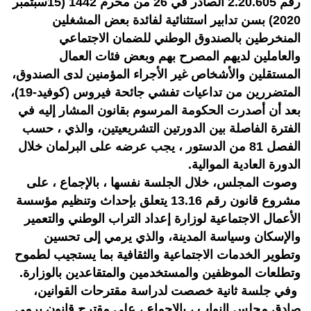
رقم 2.20.605 الصادر في 26 من محرم 1442 (15سبتمبر
2020) بسن تدابير استثنائية لفائدة بعض المشغلين
المنخرطين بالصندوق الوطني للضمان الاجتماعي
والعاملين لديهم المصرح بهم وبعض فئات العمال
المستقلين والأشخاص غير الأجراء المؤمنين لدى الصندوق،
المتضررين من تداعيات تفشي جائحة فيروس (كوفيد-19)،
بعد أن أصدرت الحكومة المرسوم بقانون المشار إليه في
الفترة الفاصلة بين الدورتين التشريعيتين، والذي ، حسب
الفصل 81 من الدستور ، يجب عرضه على البرلمان خلال
الدورة العادية الموالية.
وصوت المجلس، خلال الجلسة نفسها ، بالإجماع ، على
مشروع قانون رقم 13.16 يتعلق بإحداث وتنظيم مؤسسة
الأعمال الاجتماعية لوزارة إعداد التراب الوطني والتعمير
والإسكان وسياسة المدينة، والذي يرمي إلى تحسين
وتطوير الخدمات الاجتماعية والثقافية بما يستجيب لطموح
وتطلعات الموظفين والمستخدمين والمتقاعدين بالوزارة.
وفي جلسة ثانية خصصت لدراسة مقترحات القوانين،
صادق مجلس النواب ، بالإجماع ، على مقترح قانون يرمي