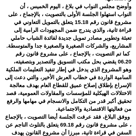
وأوضح مجلس النواب في بلاغ ، اليوم الخميس ، أن
النواب استهلوا الجلسة الأولى بالتصويت ، بالإجماع ، على
مشروع قانون رقم 15.18 يتعلق بالتمويل التعاوني في
قراءة ثانية، والذي يندرج ضمن المجهودات الرامية إلى
تعبئة وتطوير مصادر تمويل جديدة لفائدة الشباب حاملي
المشاريع، والشركات الصغيرة والصغيرة جدا والمتوسطة.
كما تم التصويت ، بالإجماع ، على مشروع قانون رقم
06.20 يقضي بحل مكتب التسويق والتصدير وبتصفيته،
وهو المشروع الذي يدخل في إطار تنفيذ التعليمات الملكية
السامية الواردة في خطاب العرش الأخير، والتي دعت إلى
الإسراع بإطلاق إصلاح عميق للقطاع العام بهدف معالجة
الاختلالات الهيكلية للمؤسسات والمقاولات العمومية، قصد
تحقيق أكبر قدر من التكامل والانسجام في مهامها والرفع
من فعاليتها الاقتصادية والاجتماعية.
ووفق البلاغ، فقد عرفت الجلسة أيضا التصويت ، بالإجماع
، على مشروع قانون رقم 69.18 يتعلق بالتلوث الناجم عن
السفن في قراءة ثانية، مبرزا أن مشروع القانون يهدف