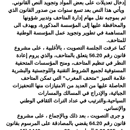
إدخال تعديلات على بعض المواد وتجويد النص القانوني.
ويأتي هذا النص بعد تسع سنوات من صدور القانون الذي
تم بموجبه نقل مهام إدارة المتاحف وتدبير شؤونها
والمحافظة عليها إلى المؤسسة المذكورة، ويهدف الى
المساهمة في تطوير وتجويد عمل المؤسسة الوطنية
للمتاحف.
كما عرفت الجلسة التصويت ، بالأغلبية ، على مشروع
قانون رقم 56.20 يتعلق بالمتاحف، والذي يروم إعادة
النظر في تنظيم المتاحف، ومنح المؤسسات المتحفية
المستوفية لجميع الشروط التقنية واللوجستية والبشرية
علامة التميز “متحف المغرب” التي تمكن المتاحف
الحاصلة عليها من العديد من الامتيازات منها التحفيزات
الجبائية، والإدراج في المسالك والمسارات
السياحية،والترتيب في عداد التراث الثقافي الوطني
والإنساني.
و جرى التصويت ، بعد ذلك وبالإجماع ، على مشروع
قانون رقم 64.20 يقضي بالمصادقة على المرسوم بقانون