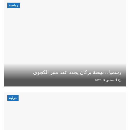
رياضة
رسميا .. نهضة بركان يجدد عقد منير الكجوي
أغسطس 9, 2026
دولية