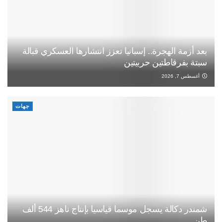
بعد أزمة الهجرة.. إسبانيا تعزز انتشارها العسكري قبالة
سبتة بفرقاطتين حربيتين
أغسطس 7, 2026
جهات
شمندر دكالة يسجل موسما قياسيا بإنتاج ناهز 544 ألف
طن