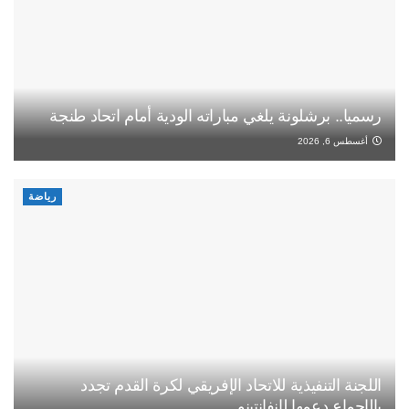
رسميا.. برشلونة يلغي مباراته الودية أمام اتحاد طنجة
أغسطس 6, 2026
رياضة
اللجنة التنفيذية للاتحاد الإفريقي لكرة القدم تجدد
بالإجماع دعمها لإنفانتينو