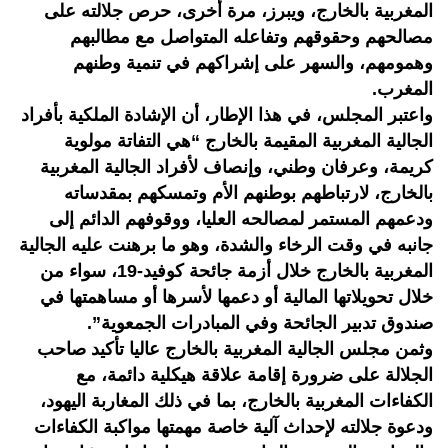
المغربية بالخارج، ويبرز، مرة أخرى، حرص جلالته على
مصالحهم وحقوقهم وتفاعله المتواصل مع مطالبهم
وهمومهم، والسهر على إشراكهم في تنمية وطنهم
المغرب.
واعتبر المجلس، في هذا الإطار، أن الإشادة الملكية بأفراد
الجالية المغربية المقيمة بالخارج “هي التفاتة مولوية
كريمة، وعرفان وطني، وإنصاف لأفراد الجالية المغربية
بالخارج، لارتباطهم بوطنهم الأم وتمسكهم بمقدساته
ودعمهم المستمر لمصالحه العليا، ووقوفهم الدائم إلى
جانبه في وقت الرخاء والشدة، وهو ما برهنت عليه الجالية
المغربية بالخارج خلال أزمة جائحة كوفيد-19، سواء من
خلال تحويلاتها المالية أو دعمها لأسرها أو مساهمتها في
صندوق تدبير الجائحة وفي المبادرات الجمعوية”.
وثمن مجلس الجالية المغربية بالخارج عاليا تأكيد صاحب
الجلالة على ضرورة إقامة علاقة هيكلية دائمة، مع
الكفاءات المغربية بالخارج، بما في ذلك المغاربة اليهود،
ودعوة جلالته لإحداث آلية خاصة مهمتها مواكبة الكفاءات