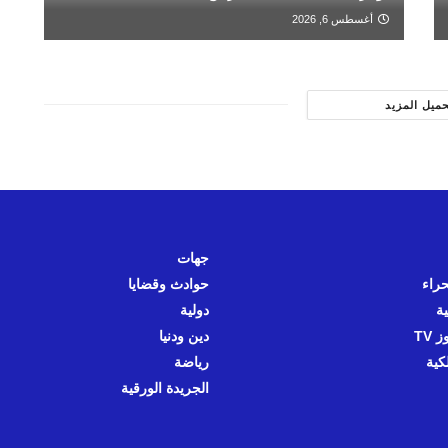
أغسطس 6, 2026
حميل المزيد
جهات
حراء
حوادث وقضايا
ية
دولية
 TV
دين ودنيا
كية
رياضة
الجريدة الورقية