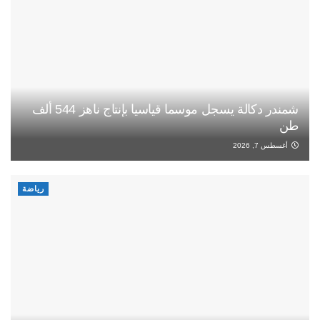
شمندر دكالة يسجل موسما قياسيا بإنتاج ناهز 544 ألف
طن
أغسطس 7, 2026
رياضة