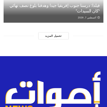
فيلدا: درسنا جنوب إفريقيا جيدا وهدفنا بلوغ نصف نهائي
“كان السيدات”
أغسطس 7, 2026
تحميل المزيد