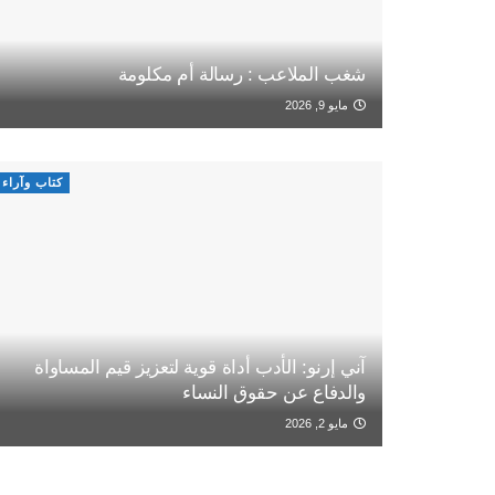
شغب الملاعب : رسالة أم مكلومة
مايو 9, 2026
كتاب وآراء
آني إرنو: الأدب أداة قوية لتعزيز قيم المساواة
والدفاع عن حقوق النساء
مايو 2, 2026