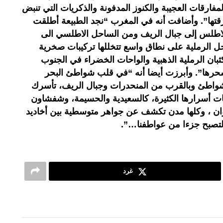
لمفارقات العجيبة والكنوز المدفونة والذكريات التي تنبض
قتها”. وأضافت أنه في المغرب “نجد الطبيعة أطلقت
الاطلس إلى جبال الريف ومن الساحل الاطلسي الى
 الرملية على نطاق واسع تتخللها تركيبات صخرية
بان الرملية الذهبية والواحات الخضراء في الجنوب
سحرها”. وأبرزت أيضا أنه “في قلب شواطئ البحر
شواطئ وبالقرب من المنحدرات وجبال الريف، تأسرك
أسرارها الكثيرة، كالسعيدية والحسيمة، وشفشاون
ان ، وكلها مدن تكشف عن جواهر متوسطية بين أخاديد
لتصبح جزءا من عواطفنا…”.
غرد