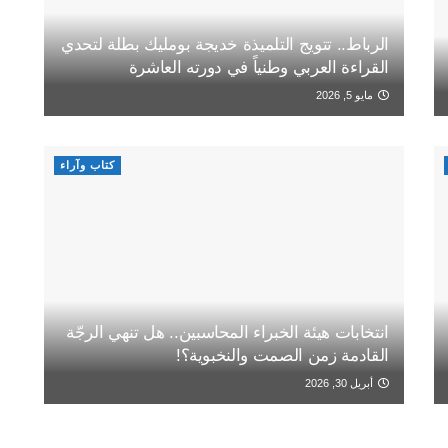
الرباط.. تتويج التلميذة خديجة بومليك بطلة لتحدي
القراءة العربي وطنياً في دورته العاشرة
مايو 5, 2026
كتاب وآراء
انتخابات هيئة الخبراء المحاسبين.. هل تنهي الرجّة
القادمة زمن الصمت والنخبوية؟!
أبريل 30, 2026