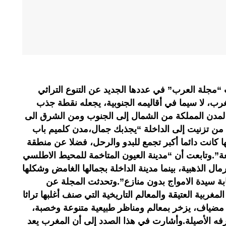
لة العرب” في عددها الجديد عن التنوع التراثي
غرب، لا سيما في أقاليمه الجنوبية، يجعله نقطة جذب
 لمدن المملكة من الشمال إلى الجنوب ومن الشرق الى
من تزنيت إلى الداخلة “يجذبك جمال،مدن كلميم باب
ا كانت دائما أكبر تجمع للبدو والرحل، فضلا عن منطقة
عة”.وتابعت أن “مدينة العيون المتاخمة للمحيط الاطلسي
رمال الذهبية، بينما مدينة الداخلة بجمالها الغامض وشكلها
بة سيدة الامواج بدون منازع”.وتحدثت المجلة عن
لمغربية العتيقة والمعالم التاريخية التي صنف أغلبها تراثا
لد مضياف، يزخر بمعالم ومناظر طبيعية متنوعة وخصبة،
ه الأصيلة.وأشارت في هذا الصدد إلى أن المغرب يعد