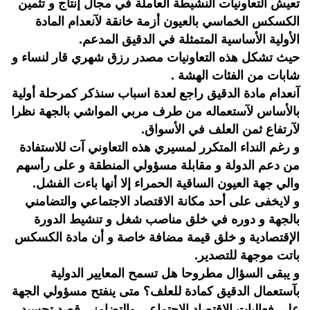
تعيش التعاونيات النشيطة العاملة في مجال إنتاج و تثمين
الكسكس الخماسي بالعيون أزمة خانقة لآنعدام المادة
الأولية الأساسية المتمثلة في الدقيق المدعم.
حيث تشكل هذه التعاونيات مصدر رزق شهري قار لنساء و
شابات من الفئات الهشة .
آنعدام مادة الدقيق راجع لعدة اسباب سنذكر كمرحلة أولية
بالأساس لآستعماله من طرف مربي المواشي بالجهة نظرا
لآرتفاع ثمن العلف في الأسواق.
و رغم النداء المتكرر لمسيري هذه التعاوني آت للاستفادة
من دعم الدولة و مقابلة مسؤولي المنطقة و على رأسهم
والي جهة العيون الساقية الحمراء إلا أنها باءت الفشل.
و لايخفى على أحد مكانة الاقتصاد الاجتماعي والتضامني
بالجهة و دوره في خلق مناصب شغل و تنشيط الدورة
الإقتصادية و خلق قيمة مضافة خاصة و أن مادة الكسكس
باتت موجهة للتصدير.
و يبقى السؤال مطروحا هل تسمح المعايير الدولية
بآستعمال الدقيق كمادة للعلف؟ متى ينفتح مسؤولي الجهة
على فعاليات الاقتصاد الاجتماعي والتضامني قصد تجسيد