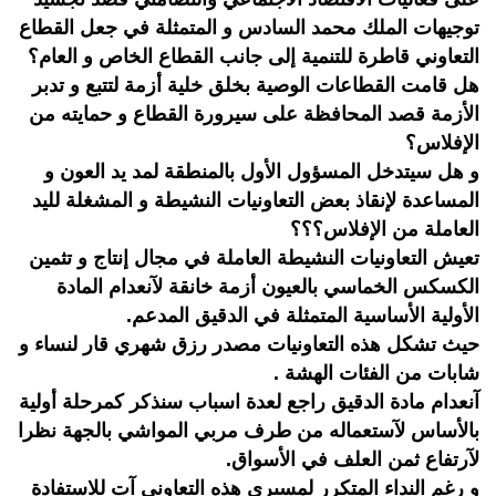
توجيهات الملك محمد السادس و المتمثلة في جعل القطاع
التعاوني قاطرة للتنمية إلى جانب القطاع الخاص و العام؟
هل قامت القطاعات الوصية بخلق خلية أزمة لتتبع و تدبر
الأزمة قصد المحافظة على سيرورة القطاع و حمايته من
الإفلاس؟
و هل سيتدخل المسؤول الأول بالمنطقة لمد يد العون و
المساعدة لإنقاذ بعض التعاونيات النشيطة و المشغلة لليد
العاملة من الإفلاس؟؟؟
تعيش التعاونيات النشيطة العاملة في مجال إنتاج و تثمين
الكسكس الخماسي بالعيون أزمة خانقة لآنعدام المادة
الأولية الأساسية المتمثلة في الدقيق المدعم.
حيث تشكل هذه التعاونيات مصدر رزق شهري قار لنساء و
شابات من الفئات الهشة .
آنعدام مادة الدقيق راجع لعدة اسباب سنذكر كمرحلة أولية
بالأساس لآستعماله من طرف مربي المواشي بالجهة نظرا
لآرتفاع ثمن العلف في الأسواق.
و رغم النداء المتكرر لمسيري هذه التعاوني آت للاستفادة