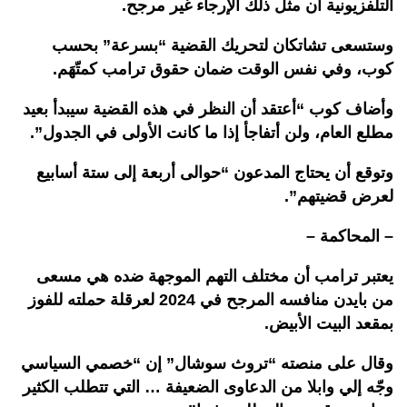
التلفزيونية أن مثل ذلك الإرجاء غير مرجح.
وستسعى تشاتكان لتحريك القضية “بسرعة” بحسب
كوب، وفي نفس الوقت ضمان حقوق ترامب كمتّهَم.
وأضاف كوب “أعتقد أن النظر في هذه القضية سيبدأ بعيد
مطلع العام، ولن أتفاجأ إذا ما كانت الأولى في الجدول”.
وتوقع أن يحتاج المدعون “حوالى أربعة إلى ستة أسابيع
لعرض قضيتهم”.
– المحاكمة
–
يعتبر ترامب أن مختلف التهم الموجهة ضده هي مسعى
من بايدن منافسه المرجح في 2024 لعرقلة حملته للفوز
بمقعد البيت الأبيض.
وقال على منصته “تروث سوشال” إن “خصمي السياسي
وجّه إلي وابلا من الدعاوى الضعيفة … التي تتطلب الكثير