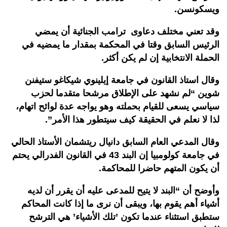
ويسكونسن.
وقد تعني مختلف دعاوى ترامب الجنائية أن يمضي
الرئيس السابق وقتا في المحكمة بمقدار ما يمضيه في
الحملة الانتخابية إن لم يكن أكثر.
وقال استاذ القانون في جامعة إيلينوي شيكاغو ستيفنن
شوين “لم نشهد على الإطلاق مرشحا متقدما لحزب
سياسي يسعى للقيام بحملته وهو يواجه عدة لوائح اتهام،
لذا لا نعلم في الحقيقة كيف سيتطور هذا الأمر”.
وقال المدعي العام السابق دانيال ريتشمان الأستاذ الحالي
في جامعة كولومبيا إن البند 43 في القانون الفدرالي يحتم
أن يكون المتهم حاضرا للمحاكمة.
وأوضح أن “البند لا يتيح للمدعى عليه أن يقرر أن لديه
أشياء أهم يقوم بها، ويبقى أن نرى ما إذا كانت المحاكم
ستطبق استثناء عندما تكون ’تلك الأشياء’ هي الترشح