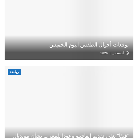
توقعات أحوال الطقس اليوم الخميس
أغسطس 6, 2026
رياضة
“فيفا” ينفي تقديم إنفانتينو وعودا للمغرب بشأن مونديال