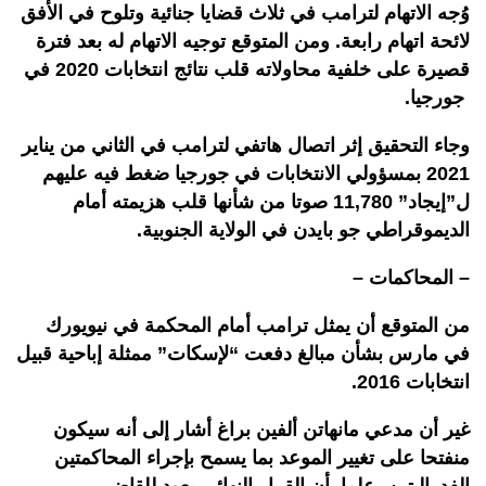
وُجه الاتهام لترامب في ثلاث قضايا جنائية وتلوح في الأفق
لائحة اتهام رابعة. ومن المتوقع توجيه الاتهام له بعد فترة
قصيرة على خلفية محاولاته قلب نتائج انتخابات 2020 في
جورجيا.
وجاء التحقيق إثر اتصال هاتفي لترامب في الثاني من يناير
2021 بمسؤولي الانتخابات في جورجيا ضغط فيه عليهم
ل”إيجاد” 11,780 صوتا من شأنها قلب هزيمته أمام
الديموقراطي جو بايدن في الولاية الجنوبية.
– المحاكمات –
من المتوقع أن يمثل ترامب أمام المحكمة في نيويورك
في مارس بشأن مبالغ دفعت “لإسكات” ممثلة إباحية قبيل
انتخابات 2016.
غير أن مدعي مانهاتن ألفين براغ أشار إلى أنه سيكون
منفتحا على تغيير الموعد بما يسمح بإجراء المحاكمتين
الفدراليتين، علما بأن القرار النهائي يعود للقاضي.