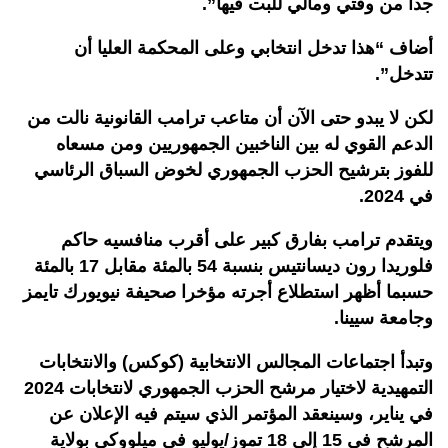
جدا من وقتي ومالي للبت فيها”.
أضاف “هذا تدخل انتخابي وعلى المحكمة العليا أن
تتدخل”.
لكن لا يبدو حتى الآن أن متاعب ترامب القانونية نالت من
الدعم القوي له بين الناخبين الجمهوريين ومن مسعاه
للفوز بترشيح الحزب الجمهوري لخوض السباق الرئاسي
في 2024.
ويتقدم ترامب بفارق كبير على أقرب منافسيه حاكم
فلوريدا رون ديسانتيس بنسبة 54 بالمئة مقابل 17 بالمئة
حسبما أظهر استطلاع أجرته مؤخرا صحيفة نيويورك تايمز
وجامعة سيينا.
وتبدأ اجتماعات المجالس الانتخابية (كوكس) والانتخابات
التمهيدية لاختيار مرشح الحزب الجمهوري لانتخابات 2024
في يناير، وسينعقد المؤتمر الذي سيتم فيه الإعلان عن
المرشح في 15 إلى 18 تموز/يوليو في ميلووكي بولاية