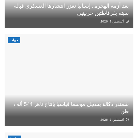
بعد أزمة الهجرة.. إسبانيا تعزز انتشارها العسكري قبالة
سبتة بفرقاطتين حربيتين
أغسطس 7, 2026
جهات
شمندر دكالة يسجل موسما قياسيا بإنتاج ناهز 544 ألف
طن
أغسطس 7, 2026