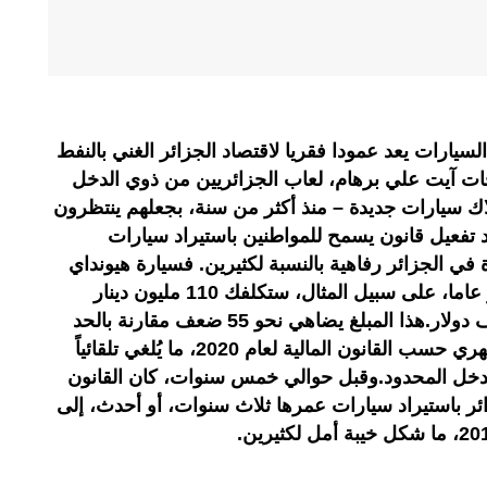
سيارات يعد عمودا فقريا لاقتصاد الجزائر الغني بالنفط
حات آيت علي برهام، لعاب الجزائريين من ذوي الدخل
اك سيارات جديدة – منذ أكثر من سنة، بجعلهم ينتظرون
د تفعيل قانون يسمح للمواطنين باستيراد سيارات
 في الجزائر رفاهية بالنسبة لكثيرين. فسيارة هيونداي
يدوية جي ال سي عمرها ثلاثة عشر عاما، على سبيل المثال، ستكلفك 110 مليون دينار
جزائري، أي ما يربو على خمسة آلاف دولار.هذا المبلغ يضاهي نحو 55 ضعف مقارنة بالحد
الأدنى القانوني للأجر او المرتب الشهري حسب القانون المالية لعام 2020، ما يُلغي تلقائياً
الدخل المحدود.وقبل حوالي خمس سنوات، كان القانون
ئر باستيراد سيارات عمرها ثلاث سنوات، أو أحدث، إلى