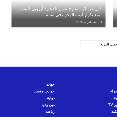
فون دير لاين تقترح تعزيز الدعم الأوروبي للمغرب
لمنع تكرار أزمة الهجرة في سبتة
أغسطس 4, 2026
حميل المزيد
جهات
حراء
حوادث وقضايا
ية
دولية
 TV
دين ودنيا
كية
رياضة