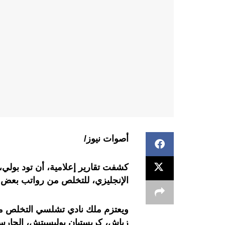
أصوات نيوز/
كشفت تقارير إعلامية، أن تود بولي،
الإنجليزي، للتخلص من رواتب بعض 
ويعتزم ملك نادي تشلسي التخلص من 
زياش، كريستيان بوليسيتش، الحارس ال