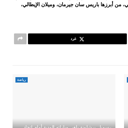
المغربي، من أبرزها باريس سان جيرمان، وميلان الإيطالي،
غرد
رياضة
رسميا.. برشلونة يلغي مباراته الودية أمام اتحاد