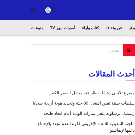
دنيا
فن وثقافة
كتاب وآراء
أصوات نيوز TV
منوعات
أحدث المقالات
مصرع ثلاثيني دهسًا بقطار عند مدخل القصر الكبير
سلطات سبتة تعلن انتشال 80 جثة وتحديد هوية أربعة ضحايا
رسميا.. برشلونة يلغي مباراته الودية أمام اتحاد طنجة
اللجنة التنفيذية للاتحاد الإفريقي لكرة القدم تجدد بالإجماع
دعمها لإنفانتينو