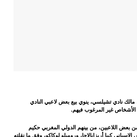
 مالك نادي تشيلسي، ينوي بيع بعض لاعبي النادي
الأشخاص غير المرغوب فيهم.
بعض اللاعبين، من بينهم الدولي المغربي حكيم
إسباني كيبا أريزابالاجا، وروميلو لوكاكو، وفق ما نقلته