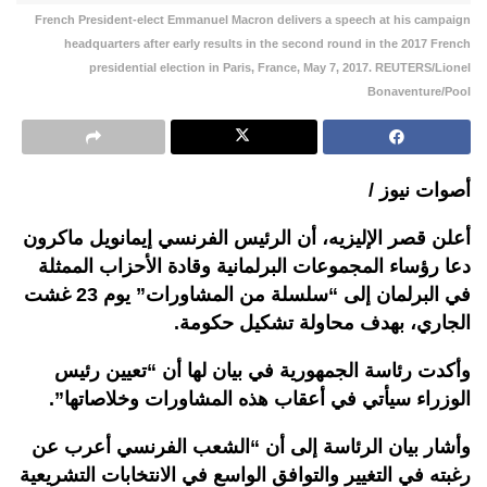
French President-elect Emmanuel Macron delivers a speech at his campaign
headquarters after early results in the second round in the 2017 French
presidential election in Paris, France, May 7, 2017. REUTERS/Lionel
Bonaventure/Pool
أصوات نيوز /
أعلن قصر الإليزيه، أن الرئيس الفرنسي إيمانويل ماكرون
دعا رؤساء المجموعات البرلمانية وقادة الأحزاب الممثلة
في البرلمان إلى “سلسلة من المشاورات” يوم 23 غشت
الجاري، بهدف محاولة تشكيل حكومة.
وأكدت رئاسة الجمهورية في بيان لها أن “تعيين رئيس
الوزراء سيأتي في أعقاب هذه المشاورات وخلاصاتها”.
وأشار بيان الرئاسة إلى أن “الشعب الفرنسي أعرب عن
رغبته في التغيير والتوافق الواسع في الانتخابات التشريعية