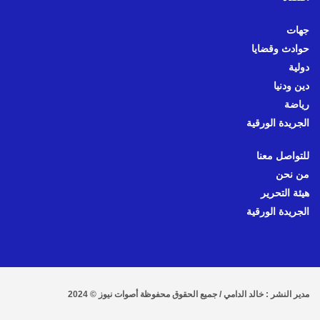
جهات
حوادث وقضايا
دولية
دين ودنيا
رياضة
الجريدة الورقية
للتواصل معنا
من نحن
هيئة التحرير
الجريدة الورقية
مدير النشر : خالد الدامي / جميع الحقوق محفوظة أصوات نيوز © 2024