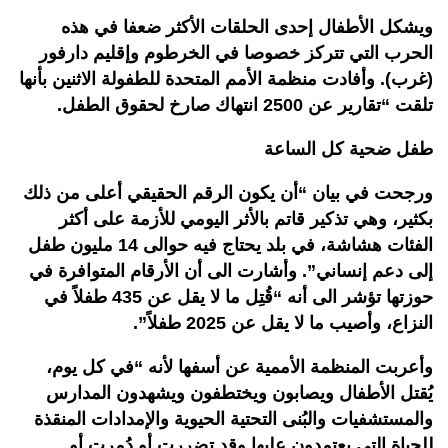
ويشكل الأطفال إحدى الحلقات الأكثر ضعفا في هذه
الحرب التي تتركز خصوصا في الخرطوم وإقليم دارفور
(غرب). وأفادت منظمة الأمم المتحدة للطفولة الاثنين بأنها
تلقت “تقارير عن 2500 انتهاك صارخ لحقوق الطفل.
طفل ضحية كل الساعة
ورجحت في بيان “أن يكون الرقم الحقيقي أعلى من ذلك
بكثير، وهي تذكير قاتم بالأثر اليومي للأزمة على أكثر
الفئات هشاشة، في بلد يحتاج فيه حوالى 14 مليون طفل
إلى دعم إنساني”. وأشارت الى أن الأرقام المتوافرة في
حوزتها تؤشر الى أنه “قُتِل ما لا يقل عن 435 طفلاً في
النزاع، وأصيب ما لا يقل عن 2025 طفلاً”.
وأعربت المنظمة الأممية عن أسفها لأنه “في كل يوم،
يُقتل الأطفال ويصابون ويختطفون ويشهدون المدارس
والمستشفيات والبُنى التحتية الحيوية والإمدادات المنقذة
للحياة التي يعتمدون عليها وقد تضررت أو دُمرت أو