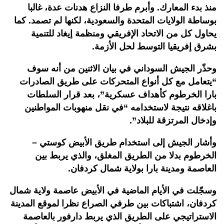
منذ بدء المعارك. وأبرم طرفا النزاع هدنات عدة، غالبا
بوساطة الولايات المتحدة والسعودية، لكنها لم تصمد. كما
يحاول كل من الاتحاد الإفريقي ومنظمة إيغاد للتنمية
بشرق إفريقيا التوسط لحل الأزمة.
وحذّر الجيش السوداني في بيان الاثنين من أنه سوف
“يتعامل مع كل أنواع المتحركات على طريق الصادرات
بارا الخرطوم كأهداف عسكرية”، بعد قرار السلطات
باغلاقه نتيجة لاستخدامه “في نقل منهوبات المواطنين
وإدخال المرتزقة للبلاد”.
وأشار الجيش إلى استخدام طريق الأبيض كوستي –
الخرطوم بدلا من الطريق المغلق، والذي يربط بين
العاصمة ومدينة بارا بولاية شمال كردفان.
وسجّلت في الأيام الماضية في الأبيض عاصمة ولاية شمال
كردفان، اشتباكات بين طرفي الصراع نظرا لموقع المدينة
الاستراتيجي على الطريق الذي يربط دارفور بالعاصمة