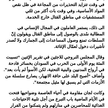
في وقت تتزايد التحذيرات من المجاعة في ظل نقص
المواد الأساسية، وفي وقت بات أكثر من ثلثي
المستشفيات في مناطق القتال خارج الخدمة.
الى ذلك، يستمر العاملون في المجال الإنساني في
المطالبة سُدى بالوصول إلى مناطق القتال ويقولون إنّ
السلطات تمنع وصول المساعدات إلى الجمارك ولا تُصدر
تأشيرات دخول لعمّال الإغاثة.
وقال المجلس النروجي للاجئين في تقرير الإثنين “تسببت
المئة يوم الأولى من الحرب في السودان بخسائر فادحة
في أرواح المدنيين والبنية التحتية، لكن الأسوأ لم يأت بعد”.
وأضاف “أصبح البلد على حافة الانهيار، يصارع سلسلة من
الأزمات التي لم يسبق لها مثيل مجتمعة”.
وكانت لجان مقاومة في أحياء العاصمة وضواحيها فتحت
في الأيام الماضية باب التبرع من أجل تلبية الاحتياجات
الغذائية للمحاصرين في منازلهم ولم يتمكنوا من الفرار