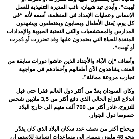
نُهبت”. وأبدى تيد شيبان، نائب المديرة التنفيذية للعمل
الإنساني وعمليات الإمداد في المنظمة، أسفه لأنه “في
كل يوم، يُقتل الأطفال ويصابون ويختطفون ويشهدون
المدارس والمستشفيات والبُنى التحتية الحيوية والإمدادات
المنقذة للحياة التي يعتمدون عليها وقد تضررت أو دُمرت
أو نُهبت”.
وأضاف “إن الآباء والأجداد الذين عاشوا دورات سابقة من
العنف يشاهدون الآن أطفالهم وأحفادهم في مواجهة
تجارب مروعة مماثلة”.
وكان السودان يعدّ من أكثر دول العالم فقرا حتى قبل
اندلاع النزاع الحالي الذي دفع أكثر من 3,5 ملايين شخص
للنزوح، غادر أكثر من 700 ألف منهم الى خارج البلاد
خصوصا دول الجوار.
ويحتاج أكثر من نصف عدد سكان البلاد الذي كان يقدّر
بنحو 48 مليون نسمة، الى مساعدات انسانية للاستمرار،