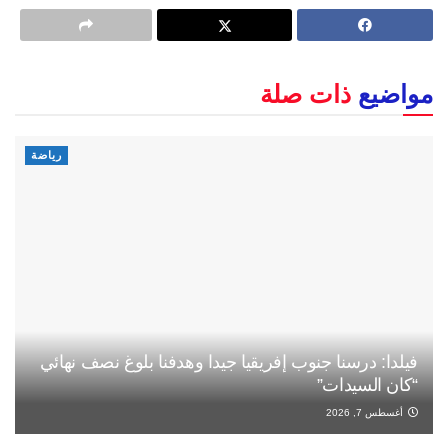
مواضيع
ذات صلة
رياضة
فيلدا: درسنا جنوب إفريقيا جيدا وهدفنا بلوغ نصف نهائي
“كان السيدات”
أغسطس 7, 2026