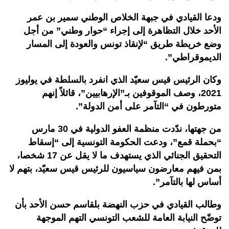
ودعا القيادي في جبهة الخلاص الوطني سمير بن عمر
الأحد خلال التظاهرة إلى إجراء “حوار وطني” من أجل
وضع خريطة طريق “لإنقاذ تونس والعودة إلى المسار
الديموقراطي”.
وكان الرئيس قيس سعيّد الذي انفرد بالسلطة في يوليوز
2021، وصف الموقوفين بـ”الإرهابيين”، قائلاً إنهم
متورطون في “التآمر على أمن الدولة”.
من جهتها، ندّدت منظمة العفو الدولية في 30 مارس
“بحملة قمع”، ودعت الحكومة التونسية إلى “إسقاط
التحقيق الجنائي الذي يستهدف ما لا يقل عن 17 شخصا،
بمن فيهم معارضون سياسيون للرئيس قيس سعيّد، بتهم لا
أساس لها بالتآمر”.
وطالب القيادي في حزب النهضة بلقاسم حسن الأحد بأن
توضّح النيابة العامة للشعب التونسي التهم الموجهة