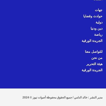
جهات
حوادث وقضايا
دولية
دين ودنيا
رياضة
الجريدة الورقية
للتواصل معنا
من نحن
هيئة التحرير
الجريدة الورقية
مدير النشر : خالد الدامي / جميع الحقوق محفوظة أصوات نيوز © 2024