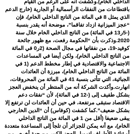
الداخلي الخام).وكشفت أنه على الرغم من القيام
باقتطاعات من النفقات الرأسمالية أو الجارية (خارج الدعم
الذي يمثل 8 في المائة من الناتج الداخلي الخام)، فإن
“عجز الميزانية ازداد تفاقما”، موضحة أنه يقدر بنسبة
(-5ر13 في المائة) من الناتج الداخلي الخام خلال سنة
2020.وذكرت بأن “الحكومة رفعت، مع ظهور جائحة
كوفيد-19، من نفقاتها في مجال الصحة (2ر0 في المائة
من الناتج الداخلي الخام)، ولكن أيضا في المساعدات
الاجتماعية والاقتصادية في إطار مخطط الدعم (1 في
المائة من الناتج الداخلي الخام)، مبرزة أن العائدات
الجبائية، التي تتأتى بنسبة 41 في المائة من المحروقات،
انهارت.وأكدت الشركة أنه من المنتظر أن ينخفض العجز
بشكل طفيف إلى (-12 في المائة)، لأن “نفقات دعم
الاقتصاد ستبقى مرتفعة، في حين أن العائدات لن ترتفع إلا
بشكل ضعيف”.كما كشفت (كوفاس) أن “الدين الخارجي
يبقى ضعيفا (أقل من 1 في المائة من الناتج الداخلي
الخام)، مع أنه يمكن للجزائر أن تلجأ إلى المساعدة متعددة
أو ثنائية الأطراف لتمويل العجز الكبير.من جهة أخرى، من