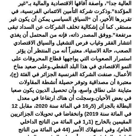
العالية جدا”، واصفة آفاقها الاقتصادية والمالية بـ”غير
المؤكدة”.وذكرت شركة التأمين الائتماني الفرنسية، في
تقريرها الأخير، أن “السياق السياسي يمكن أن يكون غير
مستقر. كما أن إشكالية تخلف الشركات عن السداد تبقى
مرتفعة”.ووفق المصدر ذاته، فإنه من المحتمل أن يغذي
انتشار الفقر وغياب فرص التشغيل والسياق الاقتصادي
الصعب، حالة الاستياء. معتبراً أنه من المنتظر أن يؤثر
استمرار الصعوبات التي يواجهها قطاع المحروقات على
النمو الاقتصادي في هذا البلد النفطي.وعلى صعيد مناخ
الأعمال، صنفت الشركة الفرنسية الجزائر في الفئة (ج)،
معتبرة أن مصداقية وتوفر حصيلة أنشطة المقاولات
متباينة على نطاق واسع، وأن تحصيل الديون يكون صعبا
في بعض الأحيان.وسجلت أن هناك ارتفاعا في معدل
البطالة بالجزائر (5ر16 في المائة سنة 2020، مقابل 12
في المائة سنة 2019) وانخفاضا في تحويلات الجزائريين
المقيمين بالخارج (1ر1 في المائة من الناتج الداخلي
الخام)، وفي استهلاك الأسر (44 في المائة من الناتج