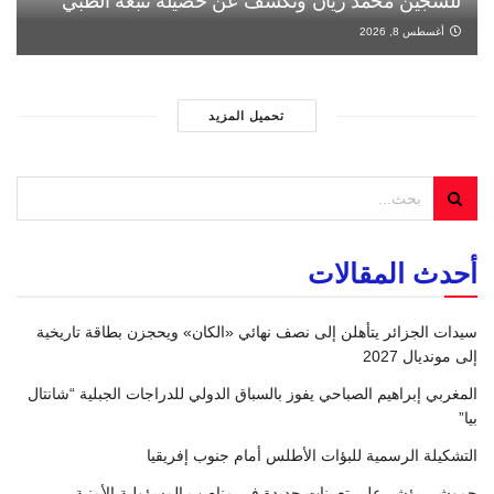
للسجين محمد زيان وتكشف عن حصيلة تتبعه الطبي
أغسطس 8, 2026
تحميل المزيد
أحدث المقالات
سيدات الجزائر يتأهلن إلى نصف نهائي «الكان» ويحجزن بطاقة تاريخية
إلى مونديال 2027
المغربي إبراهيم الصباحي يفوز بالسباق الدولي للدراجات الجبلية “شانتال
بيا”
التشكيلة الرسمية للبؤات الأطلس أمام جنوب إفريقيا
حموشي يؤشر على تعيينات جديدة في مناصب المسؤولية الأمنية