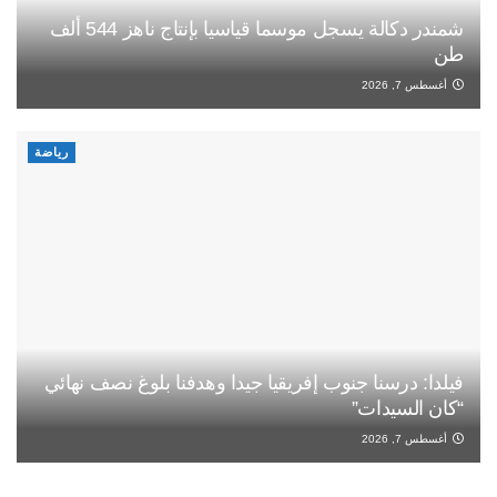
شمندر دكالة يسجل موسما قياسيا بإنتاج ناهز 544 ألف
طن
أغسطس 7, 2026
رياضة
فيلدا: درسنا جنوب إفريقيا جيدا وهدفنا بلوغ نصف نهائي
“كان السيدات”
أغسطس 7, 2026