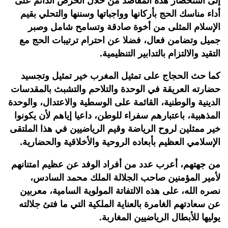
إلى استحضار هذه المقاصد من خلال الحرص الدائم على
أداء مناسك الحج بأركانها وواجباتها وسننها والتحلي بقيم
الإسلام المثلى من أخوة صادقة وتسامح شامل وصبر
جميل وتضامن فعال، فضلا عن احترام ترتيبات الحج مع
التقيد والالتزام بالتدابير التنظيمية.
كما حث الحجاج على تمثيل المغرب خير تمثيل وتجسيد
حضارته العريقة في الوحدة والتلاحم والتشبث بالمقدسات
الدينية والوطنية، القائمة على الوسطية والاعتدال، والوحدة
المذهبية، باعتبارهم سفراء للوطن، داعيا إياهم لأن يكونوا
خير ممثلين لروح الرياضة وقيم الرياضيين في هذا الملتقى
الإسلامي العظيم بأبعاده الروحية والأخلاقية والحضارية.
من جهتهم، أعرب عدد من أفراد الوفد عن عظيم امتنانهم
لأمير المؤمنين صاحب الجلالة الملك محمد السادس،
نصره الله، على هذه الالتفاتة المولوية السامية، معربين
عن سعادتهم الغامرة بالعناية الملكية التي ما فتئ جلالته
يوليها للأبطال الرياضيين المغاربة.