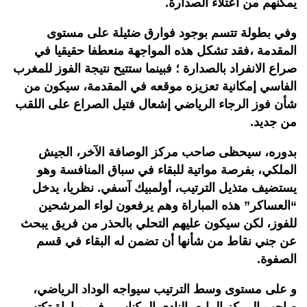
يمكنهم من اعتلاء الصدارة.
وفي بطولة تتسم بوجود فوارق ضئيلة على مستوى
المقدمة ،فقد تشكل هذه المواجهة منعطفا حقيقيا في
صراع الانفراد بالصدارة ؛ فبينما ستتيح نتيجة الفوز للمغرب
الفاسي إمكانية تعزيزه موقعه في المقدمة، سيكون من
شأن فوز الرجاء الرياضي إشعال فتيل الصراع على اللقب
من جديد.
بدوره، سيحظى صاحب مركز الوصافة الآخر، الجيش
الملكي، بفرصة مواتية للبقاء في سباق المنافسة وهو
يستضيف متذيل الترتيب، أولمبيك آسفي. نظريا، يدخل
“العساكر” هذه المباراة وهم يرفعون لواء المرشحين
للفوز، لكن سيكون عليهم التحلي بالحذر من فريق يبحث
عن جني نقاط من شأنها أن تضمن له البقاء في قسم
الصفوة.
و على مستوى وسط الترتيب سيواجه الوداد الرياضي،