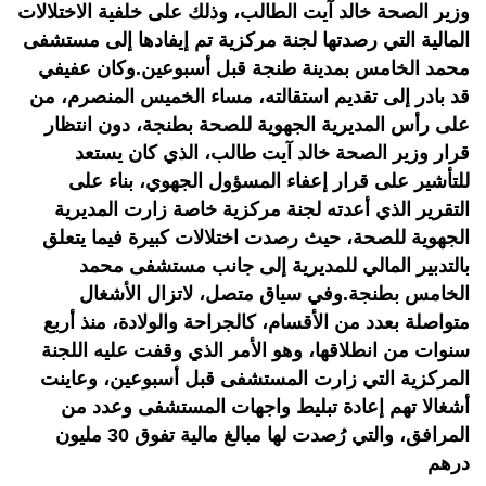
وزير الصحة خالد آيت الطالب، وذلك على خلفية الاختلالات
المالية التي رصدتها لجنة مركزية تم إيفادها إلى مستشفى
محمد الخامس بمدينة طنجة قبل أسبوعين.وكان عفيفي
قد بادر إلى تقديم استقالته، مساء الخميس المنصرم، من
على رأس المديرية الجهوية للصحة بطنجة، دون انتظار
قرار وزير الصحة خالد آيت طالب، الذي كان يستعد
للتأشير على قرار إعفاء المسؤول الجهوي، بناء على
التقرير الذي أعدته لجنة مركزية خاصة زارت المديرية
الجهوية للصحة، حيث رصدت اختلالات كبيرة فيما يتعلق
بالتدبير المالي للمديرية إلى جانب مستشفى محمد
الخامس بطنجة.وفي سياق متصل، لاتزال الأشغال
متواصلة بعدد من الأقسام، كالجراحة والولادة، منذ أربع
سنوات من انطلاقها، وهو الأمر الذي وقفت عليه اللجنة
المركزية التي زارت المستشفى قبل أسبوعين، وعاينت
أشغالا تهم إعادة تبليط واجهات المستشفى وعدد من
المرافق، والتي رُصدت لها مبالغ مالية تفوق 30 مليون
درهم