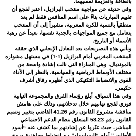
بالطاقة والعزيمة نفسيهما.
وفي حديثه عن مواجهة منتخب البرازيل، اعتبر لقجع أن
تقييم المباريات بناءً على اسم المنافس فقط لم يعد
منطقياً بالنسبة للكرة المغربية، مشيراً إلى أن المنتخب
يتعامل مع جميع المواجهات بالجدية نفسها، بعيداً عن رهبة
الأسماء أو التاريخ.
وتأتي هذه التصريحات بعد التعادل الإيجابي الذي حققه
المنتخب المغربي أمام البرازيل (1-1) في مستهل مشواره
بالمونديال، وهي المباراة التي نالت إشادة واسعة من
مختلف الأوساط الرياضية والسياسية، بالنظر إلى الأداء
القوي والانضباط التكتيكي الذي أظهره رفاق أشرف
حكيمي.
وفي هذا السياق، أبلغ رؤساء الفرق والمجموعة النيابية
فوزي لقجع تهانيهم خلال تدخلاتهم، وذلك على هامش
مناقشة مشروع القانون رقم 41.26 القاضي بتغيير وتتميم
القانون رقم 58.23 المتعلق بنظام الدعم الاجتماعي
المباشر، حيث عبّروا عن إشادتهم بما كشف عنه “أسود
الأطلس” أمام “السيليساو” من انضباط وجاهزية وروح