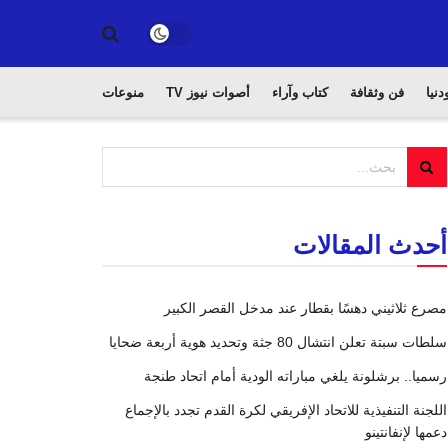
دنيا
فن وثقافة
كتاب وآراء
أصوات نيوز TV
منوعات
أحدث المقالات
مصرع ثلاثيني دهسًا بقطار عند مدخل القصر الكبير
سلطات سبتة تعلن انتشال 80 جثة وتحديد هوية أربعة ضحايا
رسميا.. برشلونة يلغي مباراته الودية أمام اتحاد طنجة
اللجنة التنفيذية للاتحاد الإفريقي لكرة القدم تجدد بالإجماع
دعمها لإنفانتينو