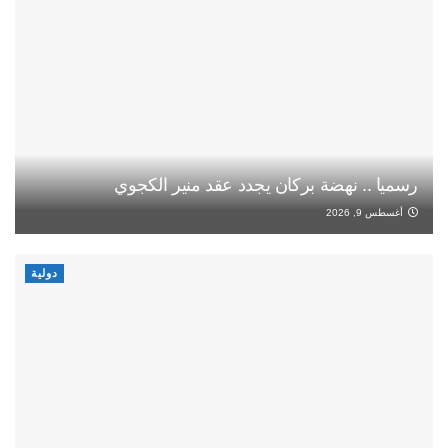
رسميا .. نهضة بركان يجدد عقد منير الكجوي
أغسطس 9, 2026
دولية