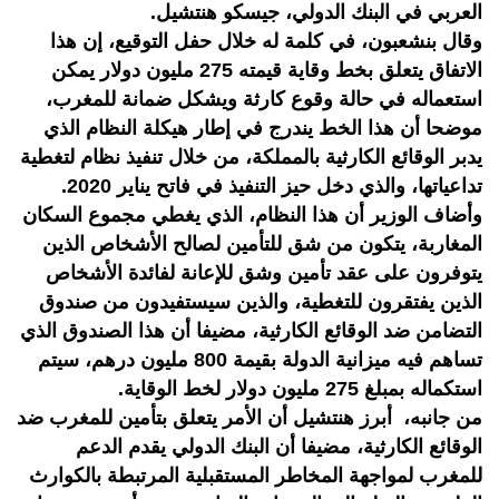
العربي في البنك الدولي، جيسكو هنتشيل.
وقال بنشعبون، في كلمة له خلال حفل التوقيع، إن هذا
الاتفاق يتعلق بخط وقاية قيمته 275 مليون دولار يمكن
استعماله في حالة وقوع كارثة ويشكل ضمانة للمغرب،
موضحا أن هذا الخط يندرج في إطار هيكلة النظام الذي
يدبر الوقائع الكارثية بالمملكة، من خلال تنفيذ نظام لتغطية
تداعياتها، والذي دخل حيز التنفيذ في فاتح يناير 2020.
وأضاف الوزير أن هذا النظام، الذي يغطي مجموع السكان
المغاربة، يتكون من شق للتأمين لصالح الأشخاص الذين
يتوفرون على عقد تأمين وشق للإعانة لفائدة الأشخاص
الذين يفتقرون للتغطية، والذين سيستفيدون من صندوق
التضامن ضد الوقائع الكارثية، مضيفا أن هذا الصندوق الذي
تساهم فيه ميزانية الدولة بقيمة 800 مليون درهم، سيتم
استكماله بمبلغ 275 مليون دولار لخط الوقاية.
من جانبه، أبرز هنتشيل أن الأمر يتعلق بتأمين للمغرب ضد
الوقائع الكارثية، مضيفا أن البنك الدولي يقدم الدعم
للمغرب لمواجهة المخاطر المستقبلية المرتبطة بالكوارث