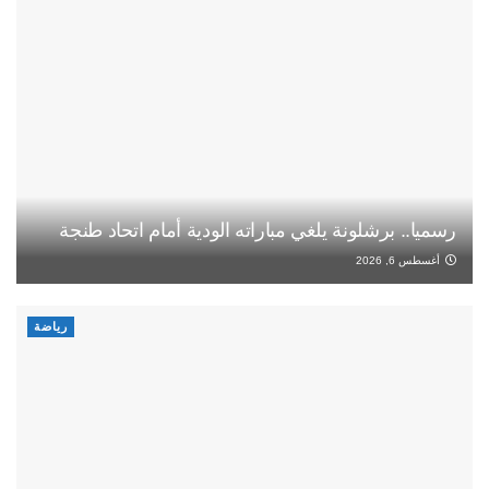
رسميا.. برشلونة يلغي مباراته الودية أمام اتحاد طنجة
أغسطس 6, 2026
رياضة