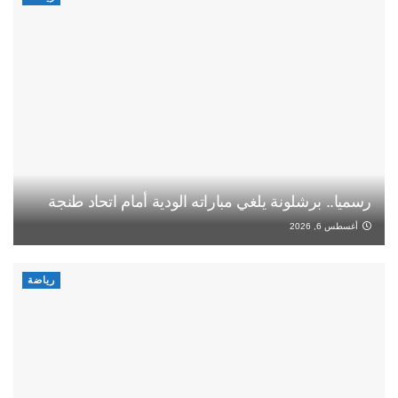
رسميا.. برشلونة يلغي مباراته الودية أمام اتحاد طنجة
أغسطس 6, 2026
رياضة